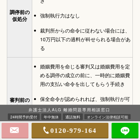
き
調停前の
強制執行力はなし
仮処分
裁判所からの命令に従わない場合には、
10万円以下の過料が科せられる場合があ
る
婚姻費用を命じる審判又は婚姻費用を定
める調停の成立の前に、一時的に婚姻費
用の支払い命令を出してもらう手続き
保全命令が認められれば、強制執行が可
審判前の
保全処分
能
弁護士法人ALG 離婚問題専用相談窓口
24時間予約受付
年中無休
通話無料
オンライン法律相談可能
厳しい要件が設けられているため、差し
0120-979-164
迫った事情がなければ保全命令の発令を