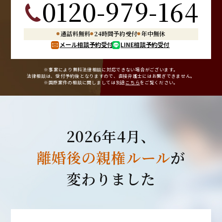
0120-979-164
通話料無料
24時間予約受付
年中無休
メール相談予約受付
LINE相談予約受付
※事案により無料法律相談に
対応できない場合がございます。
法律相談は、受付予約後となりますので、
直接弁護士にはお繋ぎできません。
※国際案件の相談に関しましては
別途
こちら
をご覧ください。
2026年4月、
離婚後の親権ルール
が
変わりました