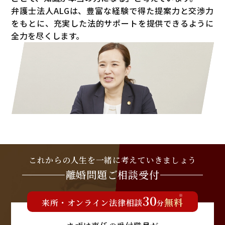
弁護士法人ALGは、豊富な経験で得た提案力と交渉力
をもとに、充実した法的サポートを提供できるように
全力を尽くします。
これからの人生を
一緒に考えていきましょう
離婚問題
ご相談受付
30
※
無料
来所
・
オンライン
法律相談
分