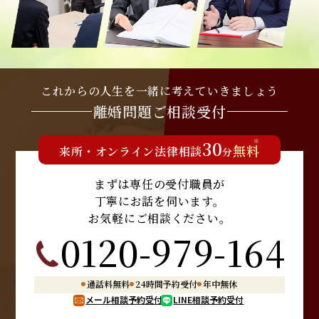
これからの人生を
一緒に考えていきましょう
離婚問題
ご相談受付
30
※
無料
来所
・
オンライン
法律相談
分
まずは専任の受付職員が
丁寧にお話を伺います。
お気軽にご相談ください。
0120-979-164
通話料無料
24時間予約受付
年中無休
メール相談予約受付
LINE相談予約受付