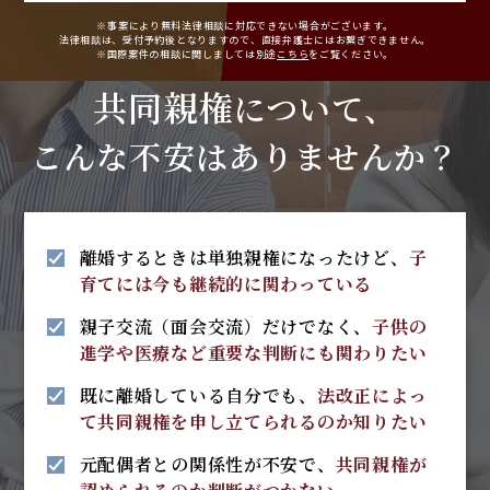
※事案により無料法律相談に
対応できない場合がございます。
法律相談は、受付予約後となりますので、
直接弁護士にはお繋ぎできません。
※国際案件の相談に関しましては
別途
こちら
をご覧ください。
共同親権
について、
こんな不安は
ありませんか？
離婚するときは単独親権になったけど、
子
育てには今も継続的に関わっている
親子交流（面会交流）だけでなく、
子供の
進学や医療など重要な判断にも関わりたい
既に離婚している自分でも、
法改正によっ
て共同親権を申し立てられるのか知りたい
元配偶者との関係性が不安で、
共同親権が