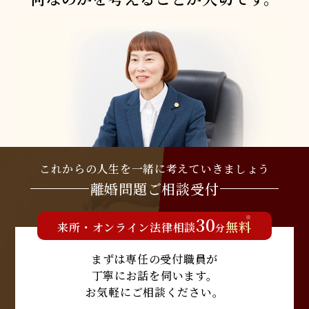
これからの人生を
一緒に考えていきましょう
離婚問題
ご相談受付
30
※
無料
来所
・
オンライン
法律相談
分
まずは専任の受付職員が
丁寧にお話を伺います。
お気軽にご相談ください。