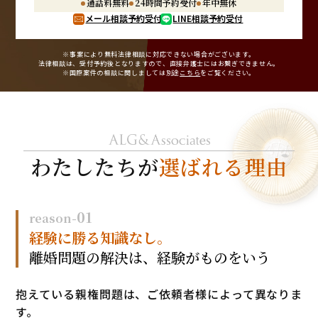
通話料無料
24時間予約受付
年中無休
メール相談予約受付
LINE相談予約受付
※事案により無料法律相談に
対応できない場合がございます。
法律相談は、受付予約後となりますので、
直接弁護士にはお繋ぎできません。
※国際案件の相談に関しましては
別途
こちら
をご覧ください。
わたしたちが
選ばれる理由
01
reason-
経験に勝る知識なし。
離婚問題の解決は、
経験がものをいう
抱えている親権問題は、ご依頼者様によって異なりま
す。