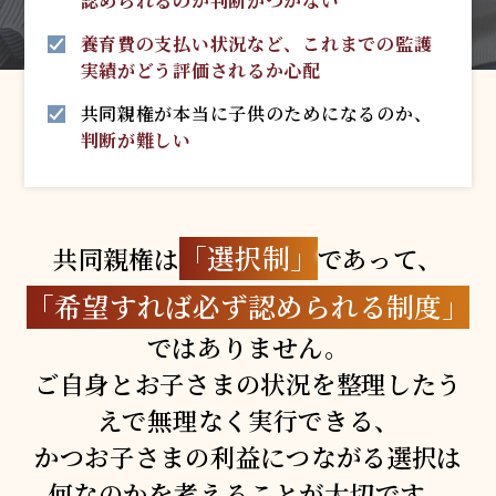
認められるのか判断がつかない
養育費の支払い状況など、これまでの監護
実績がどう評価されるか心配
共同親権が本当に子供のためになるのか、
判断が難しい
「選択制」
共同親権は
であって、
「希望すれば必ず
認められる制度」
ではありません。
ご自身とお子さまの状況を整理したう
えで
無理なく実行できる、
かつお子さまの利益
につながる選択は
何なのかを考えることが
大切です。