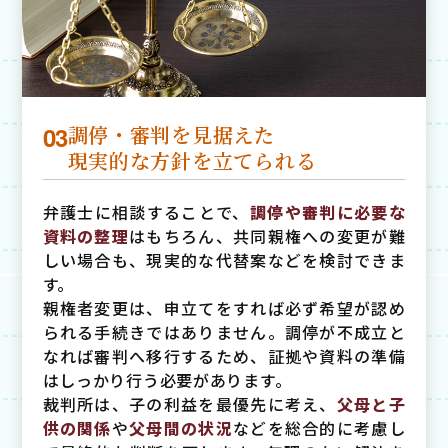
03
調停・審判を見据えた
現実的な方針を立てられる
弁護士に相談することで、
調停や審判に必要な
資料の整理
はもちろん、共同親権への変更が難
しい場合も、現実的な代替案などを検討できま
す。
親権者変更は、申立てをすれば必ず希望が認め
られる手続きではありません。調停が不成立と
なれば審判へ移行するため、証拠や資料の準備
はしっかり行う必要があります。
裁判所は、子の利益を最優先に考え、
父母と子
供の関係
や
父母間の状況
などを総合的に考慮し