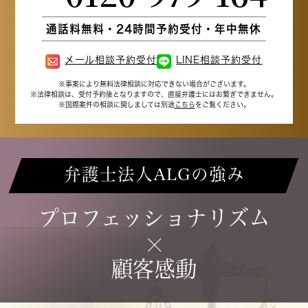
通話料無料・24時間予約受付・年中無休
メール相談予約受付
LINE相談予約受付
※事案により無料法律相談に
対応できない場合がございます。
※法律相談は、受付予約後となりますので、
直接弁護士にはお繋ぎできません。
※国際案件の相談に関しましては
別途
こちら
をご覧ください。
弁護士法人ALGの強み
プロフェッショナリズム
×
顧客感動