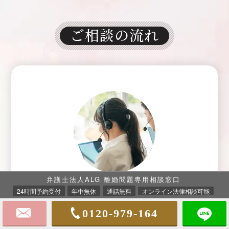
ご相談の流れ
01
お電話かメールにて
Step
弁護士法人ALG 離婚問題専用相談窓口
お問合わせください
24時間予約受付
年中無休
通話無料
オンライン法律相談可能
0120-979-164
まずはお電話かメールにてお問合わせください。
離婚問題専任の受付職員がご相談者様の状況やご