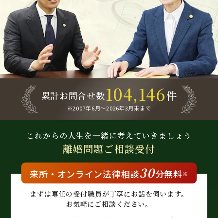
104,146
件
累計お問合せ数
※2007年6月～
2026年3月末まで
これからの人生を
一緒に考えていきましょう
離婚問題
ご相談受付
30
来所・
オンライン
法律相談
分無料
※
まずは専任の受付職員が
丁寧にお話を伺います。
お気軽にご相談ください。