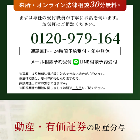
30
来所・
オンライン
法律相談
分無料
※
まずは専任の受付職員が
丁寧にお話を伺います。
お気軽にご相談ください。
0120-979-164
通話無料・24時間予約受付・年中無休
メール相談予約受付
LINE相談予約受付
※事案により無料法律相談に
対応できない場合がございます。
※法律相談は、受付予約後となりますので、
直接弁護士にはお繋ぎできません。
※国際案件の相談に関しましては
別途
こちら
をご覧ください。
動産・有価証券
の財産分与