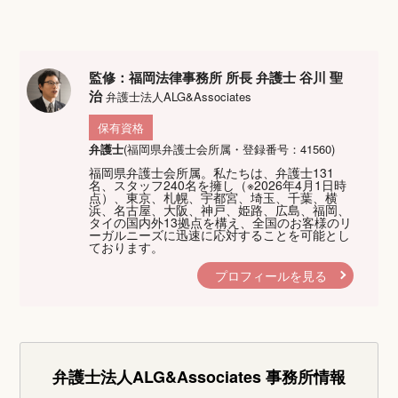
監修：福岡法律事務所 所長 弁護士 谷川 聖
治
弁護士法人ALG&Associates
保有資格
弁護士
(福岡県弁護士会所属・登録番号：41560)
福岡県弁護士会所属。私たちは、弁護士131
名、スタッフ240名を擁し（※2026年4月1日時
点）、東京、札幌、宇都宮、埼玉、千葉、横
浜、名古屋、大阪、神戸、姫路、広島、福岡、
タイの国内外13拠点を構え、全国のお客様のリ
ーガルニーズに迅速に応対することを可能とし
ております。
プロフィールを見る
弁護士法人ALG&Associates
事務所情報