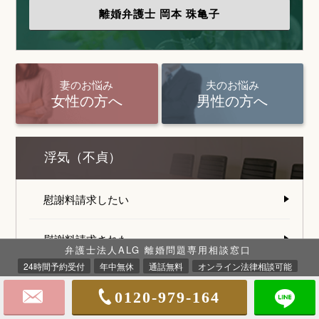
離婚弁護士
岡本 珠亀子
妻のお悩み
夫のお悩み
女性の方へ
男性の方へ
浮気（不貞）
慰謝料請求したい
慰謝料請求された
弁護士法人ALG 離婚問題専用相談窓口
24時間予約受付
年中無休
通話無料
オンライン法律相談可能
離婚とお金
0120-979-164