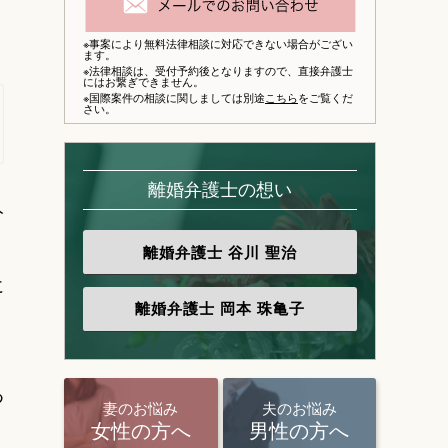
※事案により無料法律相談に対応できない場合がござい
ます。
※法律相談は、
受付予約後となりますので、
直接弁護士
にはお繋ぎできません。
※国際案件の相談に関しましては別途
こちら
をご覧くだ
さい。
離婚弁護士の想い
分
離婚弁護士
谷川 聖治
に
離婚弁護士
岡本 珠亀子
つ
妻のお悩み
夫のお悩み
女性の方へ
男性の方へ