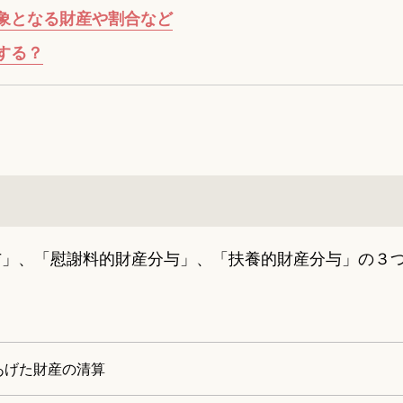
象となる財産や割合など
する？
与」、「慰謝料的財産分与」、「扶養的財産分与」の３
あげた財産の清算