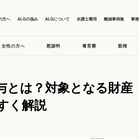
の方へ
ALGの強み
ALGについて
弁護士費用
離婚事例集
事
女性の方へ
慰謝料
養育費
親権
与とは？対象となる財産
すく解説