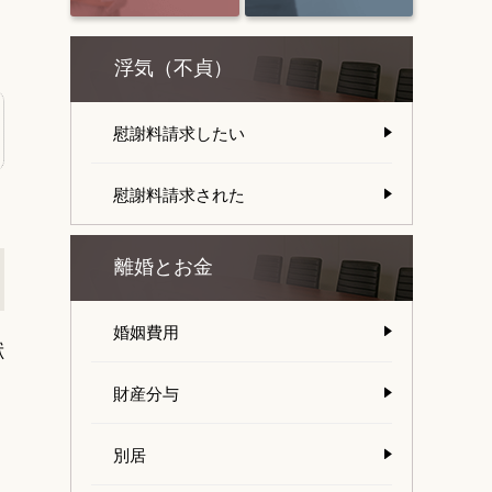
浮気（不貞）
慰謝料請求したい
慰謝料請求された
離婚とお金
婚姻費用
献
財産分与
別居