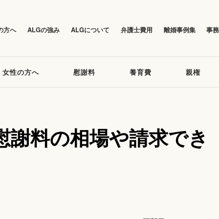
の方へ
ALGの強み
ALGについて
弁護士費用
離婚事例集
事
女性の方へ
慰謝料
養育費
親権
慰謝料の相場や請求でき