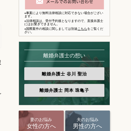
※事案により無料法律相談に対応できない場合がござい
ます。
※法律相談は、
受付予約後となりますので、
直接弁護士
にはお繋ぎできません。
※国際案件の相談に関しましては別途
こちら
をご覧くだ
さい。
離婚弁護士の想い
慰
離婚弁護士
谷川 聖治
離婚弁護士
岡本 珠亀子
ど
妻のお悩み
夫のお悩み
女性の方へ
男性の方へ
り