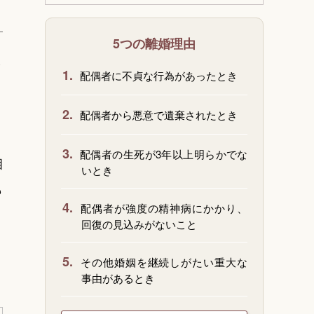
5つの離婚理由
ま
1.
配偶者に不貞な行為があったとき
2.
配偶者から悪意で遺棄されたとき
3.
配偶者の生死が3年以上明らかでな
相
いとき
も
4.
配偶者が強度の精神病にかかり、
回復の見込みがないこと
5.
その他婚姻を継続しがたい重大な
事由があるとき