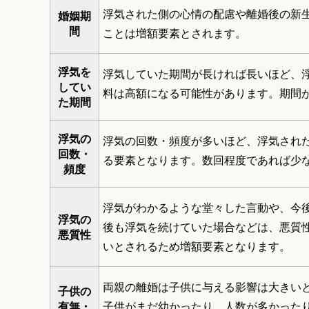
浮気された側の心情の配慮や離婚後の新
婚姻期
間
ことは増額要素とされます。
浮気を
浮気していた期間が長ければ長いほど、
してい
料は高額になる可能性があります。期間
た期間
浮気の
浮気の回数・頻度が多いほど、浮気され
回数・
る要素となります。数回程度であれば少な
頻度
浮気がわかるような堂々した言動や、今
浮気の
後も浮気を続けていた場合などは、悪質
悪質性
いとされるため増額要素となります。
両親の離婚は子供に与える影響は大きい
子供の
有無・
子供がまだ幼かったり、人数が多かった