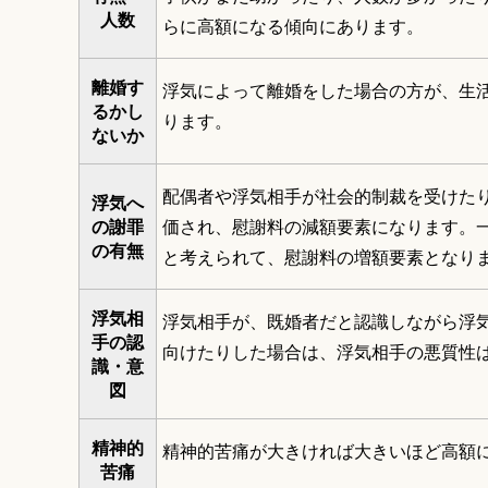
人数
らに高額になる傾向にあります。
離婚す
浮気によって離婚をした場合の方が、生
るかし
ります。
ないか
配偶者や浮気相手が社会的制裁を受けた
浮気へ
の謝罪
価され、慰謝料の減額要素になります。
の有無
と考えられて、慰謝料の増額要素となり
浮気相
浮気相手が、既婚者だと認識しながら浮
手の認
向けたりした場合は、浮気相手の悪質性
識・意
図
精神的
精神的苦痛が大きければ大きいほど高額
苦痛