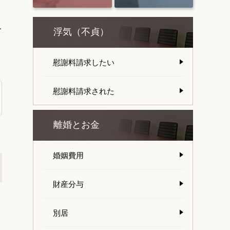
て
浮気（不貞）
慰謝料請求したい
慰謝料請求された
離婚とお金
婚姻費用
財産分与
別居