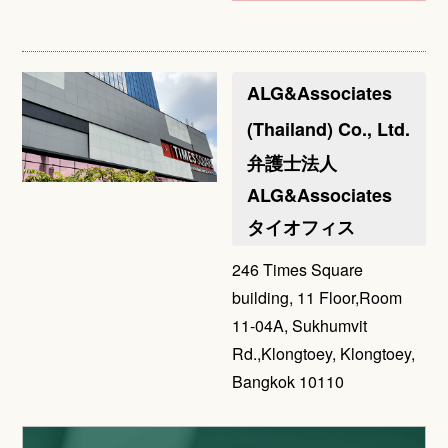
ALG&Associates
(Thailand) Co., Ltd.
弁護士法人
ALG&Associates
タイオフィス
246 Times Square
building, 11 Floor,Room
11-04A, Sukhumvit
Rd.,Klongtoey, Klongtoey,
Bangkok 10110