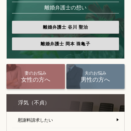
離婚弁護士の想い
離婚弁護士
谷川 聖治
離婚弁護士
岡本 珠亀子
妻のお悩み
夫のお悩み
女性の方へ
男性の方へ
浮気（不貞）
慰謝料請求したい