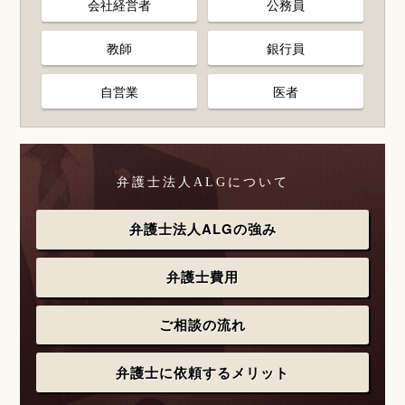
会社経営者
公務員
教師
銀行員
自営業
医者
弁護士法人ALGについて
弁護士法人ALGの強み
弁護士費用
ご相談の流れ
弁護士に依頼するメリット