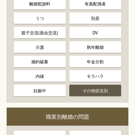
離婚慰謝料
有責配偶者
うつ
別居
親子交流(面会交流)
DV
介護
熟年離婚
婚約破棄
年金分割
内縁
モラハラ
妊娠中
その他状況別
職業別離婚の問題