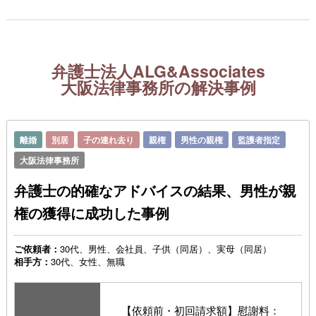
弁護士法人ALG&Associates
大阪法律事務所の解決事例
離婚
別居
子の連れ去り
親権
男性の親権
監護者指定
大阪法律事務所
弁護士の的確なアドバイスの結果、男性が親
権の獲得に成功した事例
ご依頼者：
30代、男性、会社員、子供（同居）、実母（同居）
相手方：
30代、女性、無職
【依頼前・初回請求額】慰謝料：