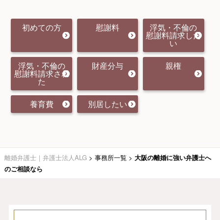
初めての方
慰謝料
浮気・不倫の
慰謝料請求した
い
浮気・不倫の
財産分与
親権
慰謝料請求され
た
養育費
別居したい
離婚弁護士｜弁護士法人ALG
>
事務所一覧
>
大阪の離婚に強い弁護士へ
のご相談なら