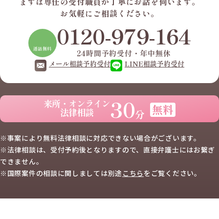
まずは専任の受付職員が
丁寧にお話を伺います。
お気軽にご相談ください。
0120-979-164
通話無料
24時間予約受付・年中無休
メール相談予約受付
LINE相談予約受付
30
来所・オンライン
無料
法律相談
分
※事案により無料法律相談に
対応できない場合がございます。
※法律相談は、受付予約後となりますので、
直接弁護士にはお繋ぎ
できません。
※国際案件の相談に関しましては
別途
こちら
を
ご覧ください。