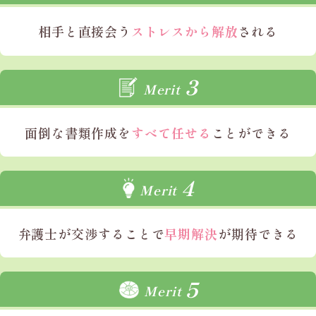
相手と直接会う
ストレスから解放
される
3
Merit
面倒な書類作成を
すべて任せる
ことができる
4
Merit
弁護士が
交渉することで
早期解決
が期待できる
5
Merit