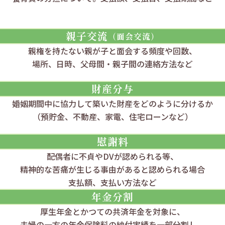
親子交流
（面会交流）
親権を持たない親が子と
面会する頻度や回数、
場所、日時、父母間・親子間の
連絡方法など
財産分与
婚姻期間中に協力して築いた財産を
どのように分けるか
（預貯金、不動産、家電、住宅ローンなど）
慰謝料
配偶者に不貞やDVが認められる等、
精神的な苦痛が生じる事由があると
認められる場合
支払額、支払い方法など
年金分割
厚生年金と
かつての共済年金を対象に、
夫婦の一方の年金保険料の
納付実績を一部分割し、