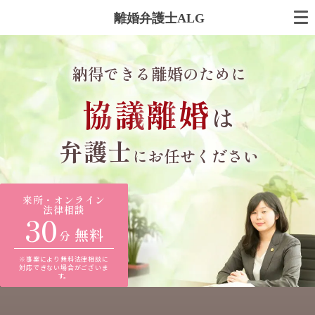
離婚弁護士ALG
納得できる離婚のために
協
議
離
婚
は
弁護士
にお任せください
来所・オンライン
法律相談
30
無料
分
※事案により無料法律相談に
対応できない場合がございま
す。