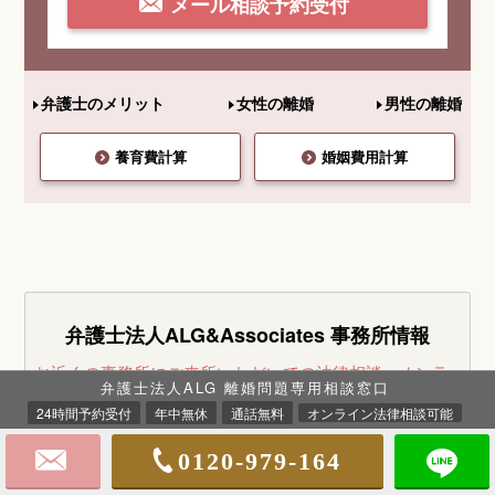
メール相談予約受付
弁護士のメリット
女性の離婚
男性の離婚
養育費計算
婚姻費用計算
弁護士法人ALG&Associates
事務所情報
お近くの事務所にご来所いただいての法律相談・オンラ
弁護士法人ALG 離婚問題専用相談窓口
イン法律相談は30分無料です。
お気軽にお問い合せくだ
24時間予約受付
年中無休
通話無料
オンライン法律相談可能
さい。
※事案により無料法律相談に
対応できない場合がございます。
0120-979-164