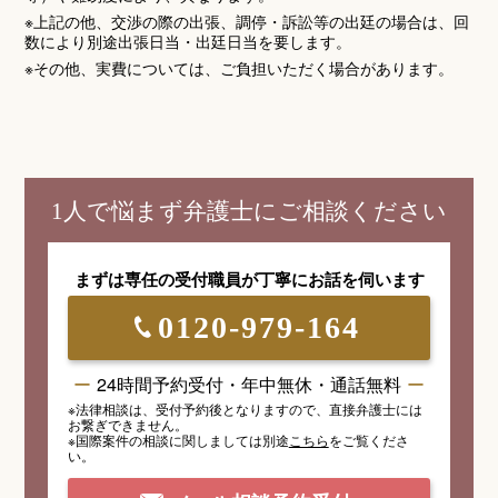
※上記の他、交渉の際の出張、調停・訴訟等の出廷の場合は、回
数により別途出張日当・出廷日当を要します。
※その他、実費については、ご負担いただく場合があります。
1人で悩まず弁護士にご相談ください
まずは専任の受付職員が
丁寧にお話を伺います
0120-979-164
24時間予約受付・年中無休・通話無料
※法律相談は、受付予約後となりますので、
直接弁護士には
お繋ぎできません。
※国際案件の相談
に関しましては
別途
こちら
を
ご覧くださ
い。