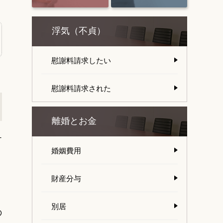
浮気（不貞）
慰謝料請求したい
慰謝料請求された
離婚とお金
ケ
婚姻費用
財産分与
別居
の