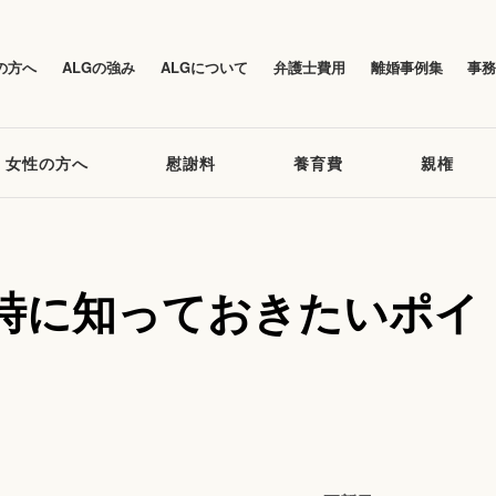
の方へ
ALGの強み
ALGについて
弁護士費用
離婚事例集
事
女性の方へ
慰謝料
養育費
親権
時に知っておきたいポイ