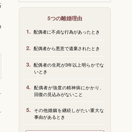
高
と
5つの離婚理由
の
1.
配偶者に不貞な行為があったとき
2.
配偶者から悪意で遺棄されたとき
3.
配偶者の生死が3年以上明らかでな
いとき
4.
配偶者が強度の精神病にかかり、
回復の見込みがないこと
5.
その他婚姻を継続しがたい重大な
事由があるとき