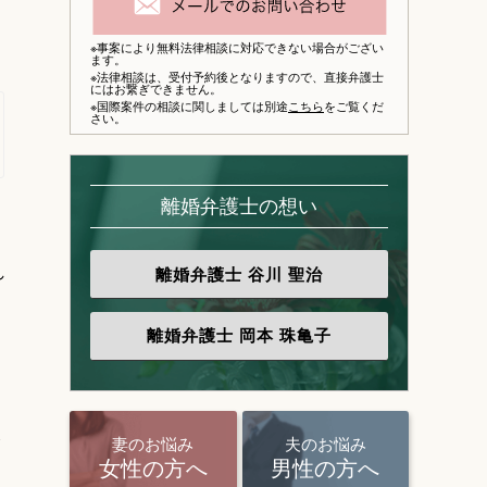
※事案により無料法律相談に対応できない場合がござい
ます。
※法律相談は、
受付予約後となりますので、
直接弁護士
にはお繋ぎできません。
※国際案件の相談に関しましては別途
こちら
をご覧くだ
さい。
離婚弁護士の想い
。
れ
離婚弁護士
谷川 聖治
離婚弁護士
岡本 珠亀子
ま
妻のお悩み
夫のお悩み
女性の方へ
男性の方へ