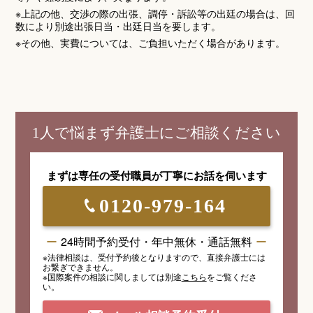
※上記の他、交渉の際の出張、調停・訴訟等の出廷の場合は、回
数により別途出張日当・出廷日当を要します。
※その他、実費については、ご負担いただく場合があります。
1人で悩まず弁護士にご相談ください
まずは専任の受付職員が
丁寧にお話を伺います
0120-979-164
24時間予約受付・年中無休・通話無料
※法律相談は、受付予約後となりますので、
直接弁護士には
お繋ぎできません。
※国際案件の相談
に関しましては
別途
こちら
を
ご覧くださ
い。