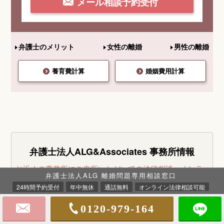
メール相談予約受付
弁護士のメリット
女性の離婚
男性の離婚
養育費計算
婚姻費用計算
弁護士法人ALG&Associates
事務所情報
お近くの事務所にご来所いただいての法律相談・オンラ
弁護士法人ALG 離婚問題専用相談窓口
イン法律相談は30分無料です。
お気軽にお問い合せくだ
24時間予約受付
年中無休
通話無料
オンライン法律相談可能
さい。
※事案により無料法律相談に
対応できない場合がございます。
0120-979-164