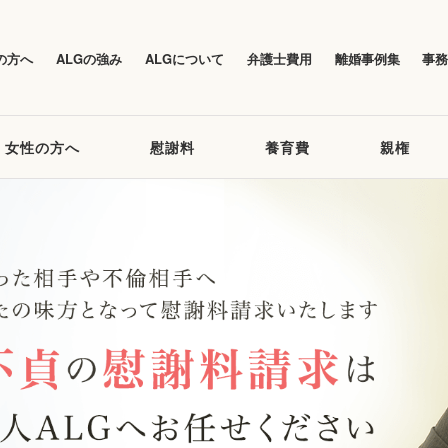
の方へ
ALGの強み
ALGについて
弁護士費用
離婚事例集
事
女性の方へ
慰謝料
養育費
親権