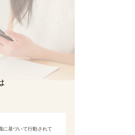
。
は
識に基づいて行動されて