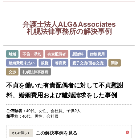
弁護士法人ALG&Associates
札幌法律事務所の解決事例
離婚
不倫・浮気
有責配偶者
慰謝料
婚姻費用
婚姻費用未払い
親権
養育費
親子交流(面会交流)
調停
交渉
札幌法律事務所
不貞を働いた有責配偶者に対して不貞慰謝
料、婚姻費用および離婚請求をした事例
ご依頼者：
40代、女性、会社員、子供2人
相手方：
40代、男性、会社員
この解決事例を見る
さらに詳しく