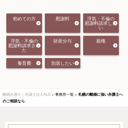
初めての方
慰謝料
浮気・不倫の
慰謝料請求した
い
浮気・不倫の
財産分与
親権
慰謝料請求され
た
養育費
別居したい
離婚弁護士｜弁護士法人ALG
>
事務所一覧
>
札幌の離婚に強い弁護士へ
のご相談なら