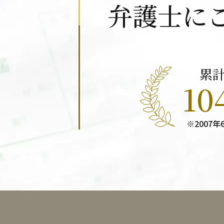
弁護士に
累
10
※2007年