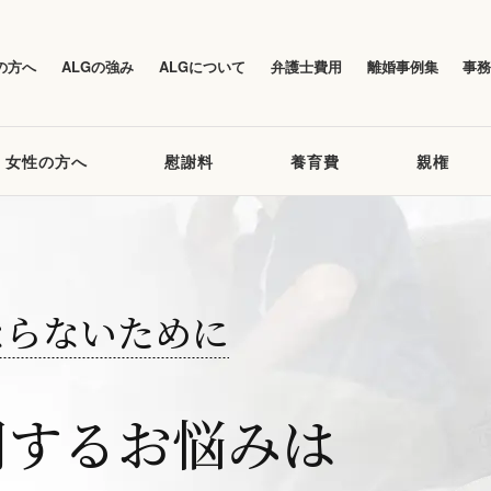
の方へ
ALGの強み
ALGについて
弁護士費用
離婚事例集
事
女性の方へ
慰謝料
養育費
親権
ならないために
関するお悩みは