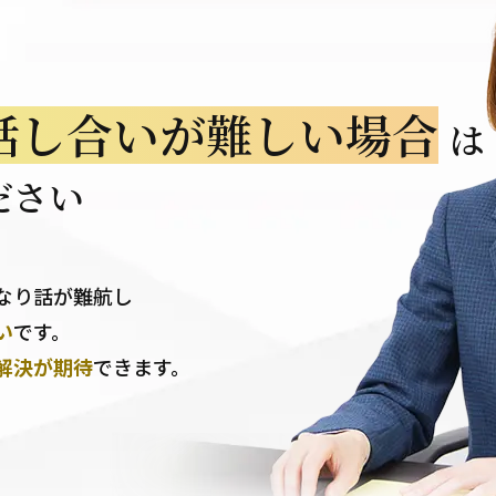
話し合いが難しい場合
は
ださい
なり話が難航し
い
です。
解決が期待
できます。