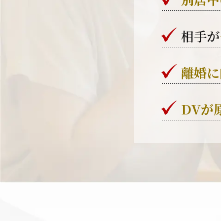
相手が
離婚に
DVが