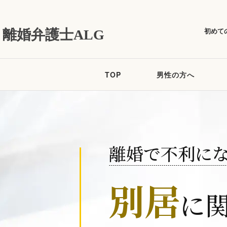
初めて
離婚弁護士ALG
TOP
男性の方へ
離婚で不利に
別居
に