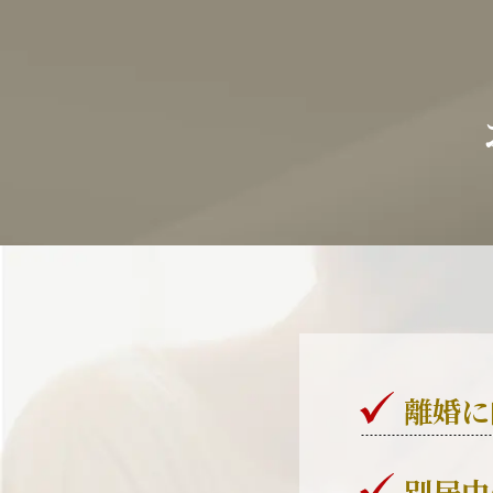
離婚に
別居中