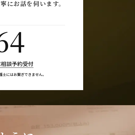
丁寧にお話を伺います。
。
64
NE相談予約受付
護士にはお繋ぎできません。