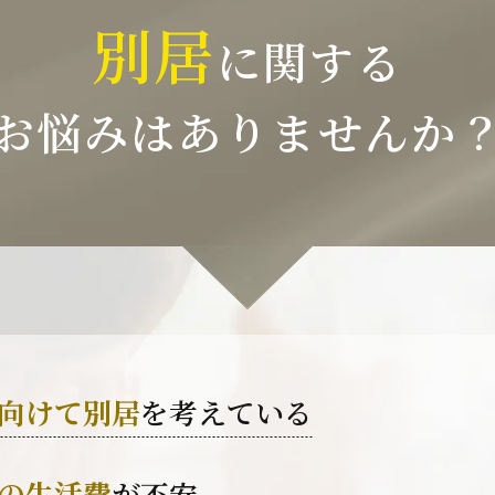
別居
に関する
お悩みはありませんか
向けて別居
を考えている
の生活費
が不安