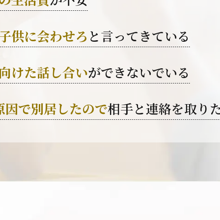
子供に会わせろ
と
言ってきている
向けた話し合い
が
できないでいる
原因で別居した
ので
相手と連絡を取り