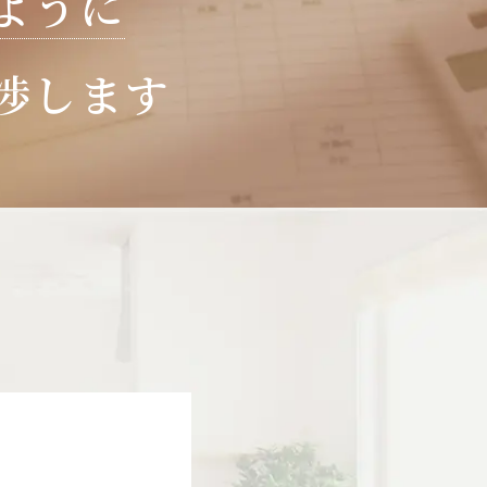
ように
渉します