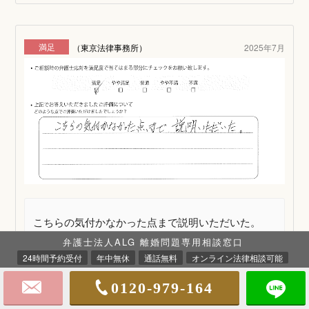
満足
（東京法律事務所）
2025年7月
こちらの気付かなかった点まで説明いただいた。
弁護士法人ALG 離婚問題専用相談窓口
24時間予約受付
年中無休
通話無料
オンライン法律相談可能
東京法律事務所のご案内
さらに詳しく
0120-979-164