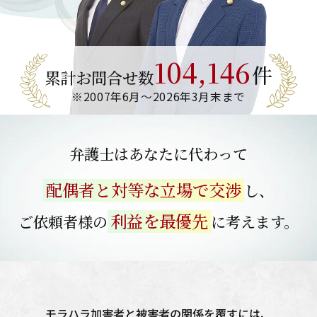
104,146
件
累計お問合せ数
※2007年6月～
2026年3月末まで
弁護士はあなたに代わって
配偶者と対等な立場で交渉
し、
利益を最優先
ご依頼者様の
に考えます。
モラハラ加害者と被害者の関係を覆すには、