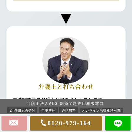
弁護士と打ち合わせ
交渉戦略等を弁護士と打ち合わせをします。
弁護士法人ALG 離婚問題専用相談窓口
これまでの生活状況等もお聞きし、
ご依頼者様の
24時間予約受付
年中無休
通話無料
オンライン法律相談可能
利益を最大化できるように
戦略を練ります。
0120-979-164