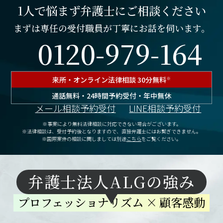
1人で悩まず弁護士にご相談ください
まずは専任の受付職員が丁寧にお話を伺います。
0120-979-164
来所・オンライン
法律相談 30分無料
※
通話無料・24時間予約受付・年中無休
メール相談予約受付
LINE相談予約受付
※事案により無料法律相談に対応できない場合がございます。
※法律相談は、受付予約後となりますので、
直接弁護士にはお繋ぎできません。
※国際案件の相談に関しましては別途
こちら
をご覧ください。
弁護士法人ALGの強み
プロフェッショナリズム
×
顧客感動