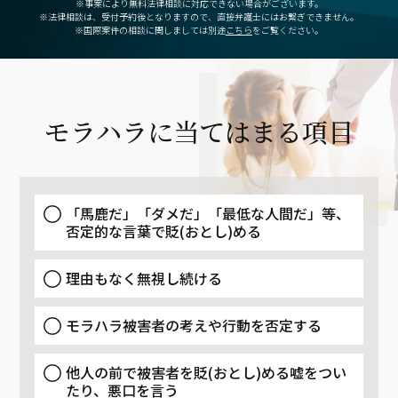
※事案により無料法律相談に対応できない場合がございます。
※法律相談は、受付予約後となりますので、
直接弁護士にはお繋ぎできません。
※国際案件の相談に関しましては別途
こちら
をご覧ください。
モラハラに当てはまる項目
「馬鹿だ」「ダメだ」「最低な人間だ」等、
否定的な言葉で貶(おとし)める
理由もなく無視し続ける
モラハラ被害者の考えや行動を否定する
他人の前で被害者を貶(おとし)める嘘をつい
たり、悪口を言う