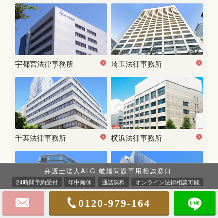
宇都宮
法律事務所
埼玉法律事務所
千葉法律事務所
横浜法律事務所
弁護士法人ALG 離婚問題専用相談窓口
24時間予約受付
年中無休
通話無料
オンライン法律相談可能
0120-979-164
名古屋
法律事務所
大阪法律事務所