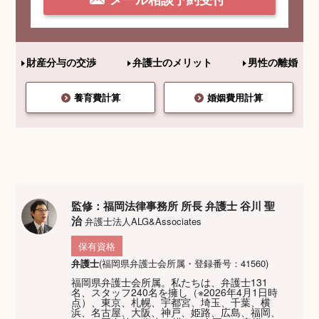
財産分与の交渉
弁護士のメリット
男性の離婚
養育費計算
婚姻費用計算
監修：福岡法律事務所 所長 弁護士 谷川 聖
治
弁護士法人ALG&Associates
保有資格
弁護士
(福岡県弁護士会所属・登録番号：41560)
福岡県弁護士会所属。私たちは、弁護士131
名、スタッフ240名を擁し（※2026年4月1日時
点）、東京、札幌、宇都宮、埼玉、千葉、横
浜、名古屋、大阪、神戸、姫路、広島、福岡、