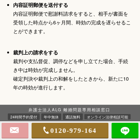
内容証明郵便を送付する
内容証明郵便で慰謝料請求をすると、相手が書面を
受領した時点から6ヶ月間、時効の完成を遅らせるこ
とができます。
裁判上の請求をする
裁判や支払督促、調停などを申し立てた場合、手続
き中は時効が完成しません。
確定判決や裁判上の和解をしたときから、新たに10
年の時効が進行します。
債務承認をさせる
弁護士法人ALG 離婚問題専用相談窓口
相手に慰謝料の支払義務を認めさせることを「債務
24時間予約受付
年中無休
通話無料
オンライン法律相談可能
承認」といい、相手が慰謝料の支払いを認めた日か
0120-979-164
ら新たに時効が進行します。