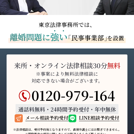
東京法律事務所では、
強
い
離婚問題に
「民事事業部」
を設置
来所・オンライン法律相談30分
無料
※事案により無料法律相談に
対応できない場合がございます。
0120-979-164
通話料無料・24時間予約受付・年中無休
メール相談予約受付
LINE相談予約受付
※法律相談は、受付予約後となりますので、
直接弁護士にはお繋ぎできません。
※国際案件の相談に関しましては
別途
こちら
をご覧ください。