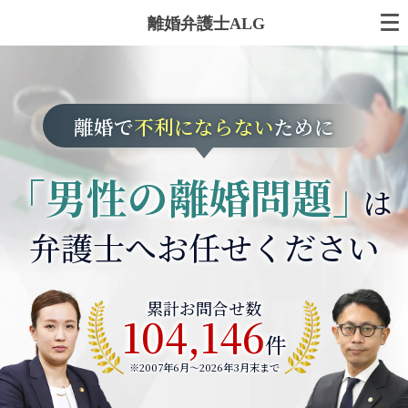
離婚弁護士ALG
離婚で
不利にならない
ために
「男性の離婚問題」
は
弁護士へお任せください
累計お問合せ数
104,146
件
※2007年6月～
2026年3月末まで