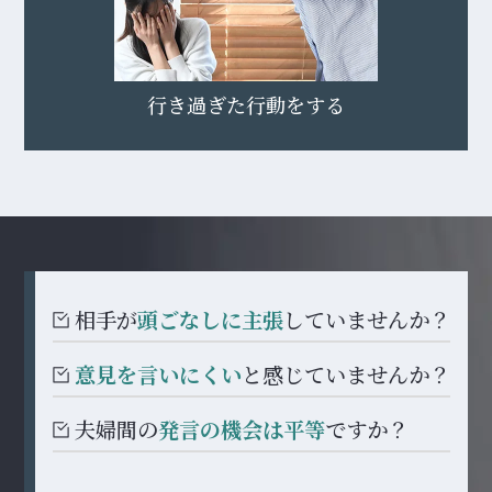
行き過ぎた行動をする
相手が
頭ごなしに主張
していませんか？
意見を言いにくい
と感じていませんか？
夫婦間の
発言の機会は平等
ですか？