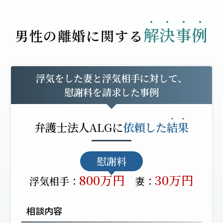
解
決
事
例
男性の離婚に関する
浮気をした妻と浮気相手に対して、
慰謝料を請求した事例
弁護士法人ALGに
依頼した
結
果
慰謝料
800万円
30万円
浮気相手：
妻：
相談内容