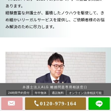
あります。
経験豊富な弁護士が、蓄積したノウハウを駆使して、き
め細かいリーガルサービスを提供し、ご依頼者様のお悩
み解決のために尽力します。
弁護士法人ALG 離婚問題専用相談窓口
24時間予約受付
年中無休
通話無料
オンライン法律相談可能
「
お客様満足度
97
％
※」の獲得
0120-979-164