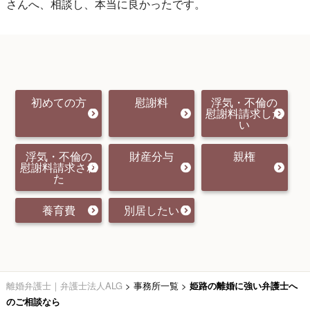
さんへ、相談し、本当に良かったです。
初めての方
慰謝料
浮気・不倫の
慰謝料請求した
い
浮気・不倫の
財産分与
親権
慰謝料請求され
た
養育費
別居したい
離婚弁護士｜弁護士法人ALG
>
事務所一覧
>
姫路の離婚に強い弁護士へ
のご相談なら