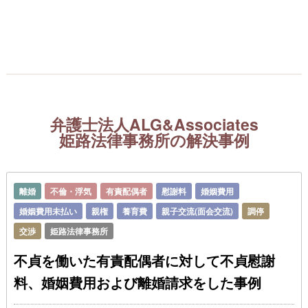
弁護士法人ALG&Associates
姫路法律事務所の解決事例
離婚
不倫・浮気
有責配偶者
慰謝料
婚姻費用
婚姻費用未払い
親権
養育費
親子交流(面会交流)
調停
交渉
姫路法律事務所
不貞を働いた有責配偶者に対して不貞慰謝
料、婚姻費用および離婚請求をした事例