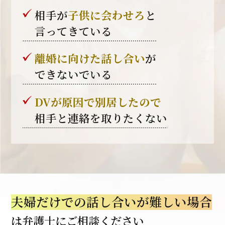
相手が
子供に会わせろ
と
言ってきている
離婚に向けた話し合い
が
できないでいる
DVが原因で別居した
ので
相手と連絡を取りたくない
夫婦だけでの話し合いが難しい場合
は
弁護士にご相談ください