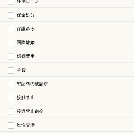
住宅ローン
保全処分
保護命令
国際離婚
婚姻費用
学費
慰謝料の被請求
接触禁止
接近禁止命令
没性交渉