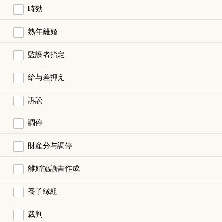
時効
熟年離婚
監護者指定
給与差押え
訴訟
調停
財産分与調停
離婚協議書作成
養子縁組
裁判