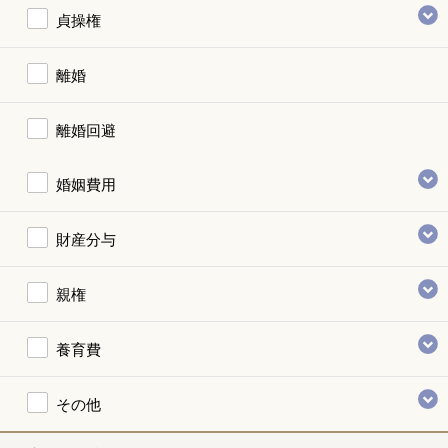
貞操権
離婚
離婚回避
婚姻費用
財産分与
親権
養育費
その他