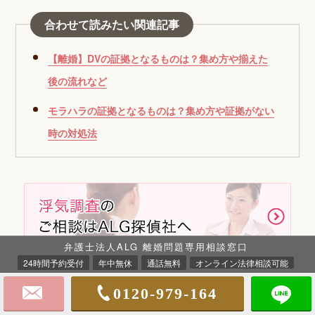
合わせて読みたい関連記事
【離婚】DVの証拠となるものは？集め方や揃えた
後の流れなど
モラハラの証拠となるものは？集め方や証拠がない
時の対処法
弁護士法人ALG 離婚問題専用相談窓口
24時間予約受付
年中無休
通話無料
オンライン法律相談可能
0120-979-164