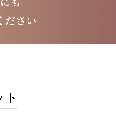
にも
ください
ット