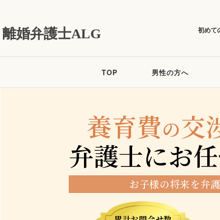
初めて
離婚弁護士ALG
TOP
男性の方へ
養育費
交
の
弁護士にお任
お子様の将来を弁
累計お問合せ数