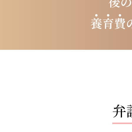
後
養
育
費
弁