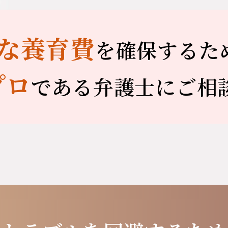
な養育費
を
確保するた
プロ
である
弁護士にご相