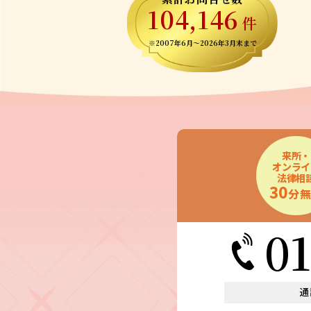
104,146
件
※2007年6月～
2026年3月末まで
来所・
オンライ
法律相
30
分
0
通