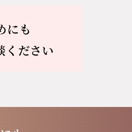
めにも
談ください