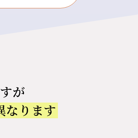
すが
異なります