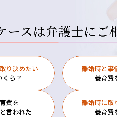
ケースは
弁護士にご
取り決めたい
離婚時と事
いくら？
養育費
育費を
離婚時に
取
と言われた
養育費