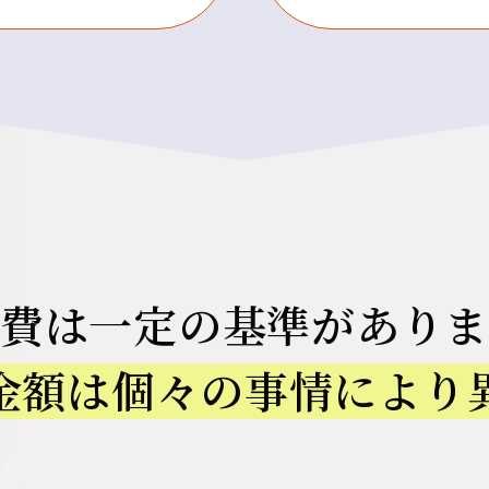
育費は一定の
基準がありま
金額は個々の
事情により