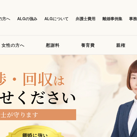
の方へ
ALGの強み
ALGについて
弁護士費用
離婚事例集
事
女性の方へ
慰謝料
養育費
親権
渉・回収
は
せください
護士が守ります
離婚に強い