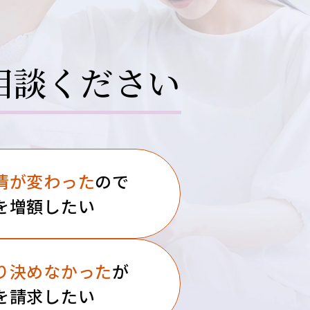
相談ください
情が
変わった
ので
を増額したい
り決めなかった
が
を請求したい