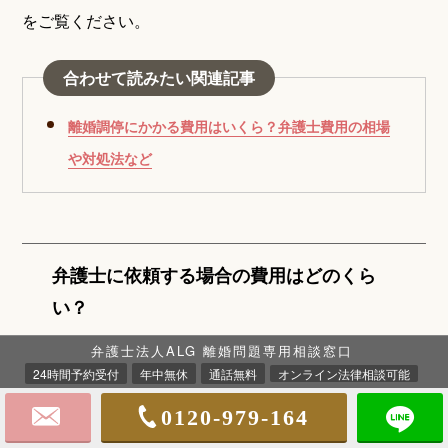
をご覧ください。
合わせて読みたい関連記事
離婚調停にかかる費用はいくら？弁護士費用の相場
や対処法など
弁護士に依頼する場合の費用はどのくら
い？
弁護士法人ALG 離婚問題専用相談窓口
弁護士に依頼する場合は、別途、着手金、成功報酬など
24時間予約受付
年中無休
通話無料
オンライン法律相談可能
弁護士費用が生じます。
0120-979-164
依頼する弁護士や事案によって費用は異なりますが、お