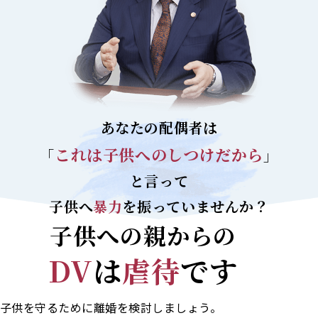
あなたの配偶者は
これは子供への
しつけだから
「
」
と言って
子供へ
暴力
を
振っていませんか？
子供への親からの
DV
は
虐待
です
子供を守るために離婚を検討しましょう。