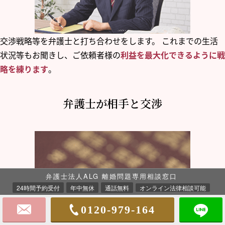
交渉戦略等を弁護士と打ち合わせをします。 これまでの生活
状況等もお聞きし、ご依頼者様の
利益を最大化できるように戦
略を練ります
。
弁護士が相手と交渉
弁護士法人ALG 離婚問題専用相談窓口
24時間予約受付
年中無休
通話無料
オンライン法律相談可能
0120-979-164