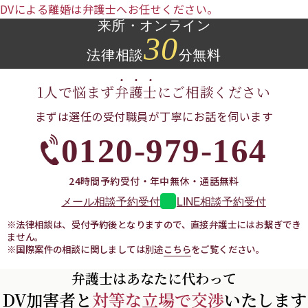
DVによる離婚は弁護士へお任せください。
来所・オンライン
30
法律相談
分無料
1人で悩まず
弁
護
士
に
ご相談ください
まずは選任の受付職員が
丁寧にお話を伺います
0120-979-164
24時間予約受付・年中無休・通話無料
LINE相談予約受付
メール相談予約受付
※法律相談は、受付予約後となりますので、直接弁護士にはお繋ぎでき
ません。
※国際案件の相談に関しましては別途
こちら
をご覧ください。
弁護士はあなたに代わって
DV加害者と
対等な立場で交渉
いたします