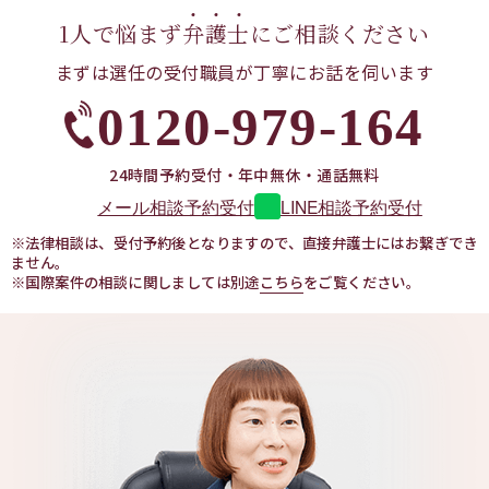
1人で悩まず
弁
護
士
に
ご相談ください
まずは選任の受付職員が
丁寧にお話を伺います
0120-979-164
24時間予約受付・年中無休・通話無料
LINE相談予約受付
メール相談予約受付
※法律相談は、受付予約後となりますので、直接弁護士にはお繋ぎでき
ません。
※国際案件の相談に関しましては別途
こちら
をご覧ください。