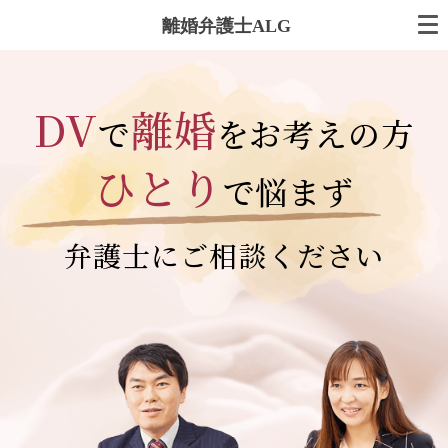
離婚弁護士ALG
DV
離婚
で
を
お考えの方
ひとり
で悩まず
弁護士に
ご相談ください