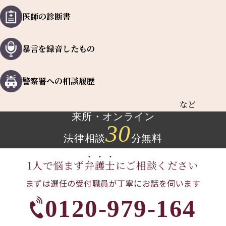
医師の診断書
暴言を録音したもの
警察署への相談履歴
など
来所・オンライン
30
法律相談
分無料
1人で悩まず
弁
護
士
に
ご相談ください
まずは選任の受付職員が
丁寧にお話を伺います
0120-979-164