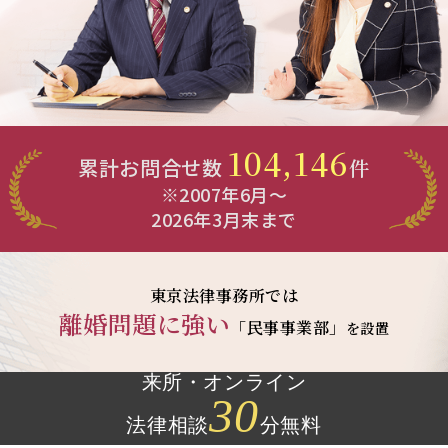
104,146
累計お問合せ数
件
※2007年6月～
2026年3月末まで
東京法律事務所では
離婚問題に強い
「民事事業部」
を設置
来所・オンライン
30
法律相談
分無料