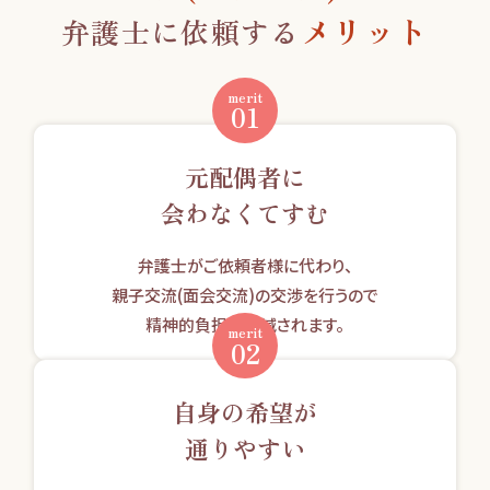
メリット
弁護士に依頼する
merit
01
元配偶者に
会わなくてすむ
弁護士がご依頼者様に代わり、
親子交流(面会交流)の交渉を行うので
精神的負担が軽減されます。
merit
02
自身の希望が
通りやすい