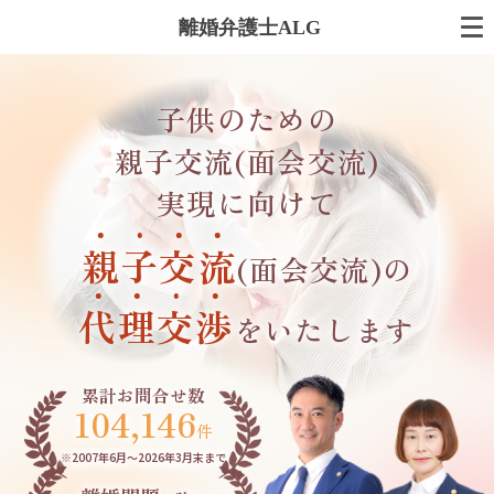
離婚弁護士ALG
子供のための
親子交流(面会交流)
実現に向けて
親
子
交
流
(面会交流)の
代
理
交
渉
を
いたします
累計お問合せ数
104,146
件
※2007年6月～
2026年3月末まで