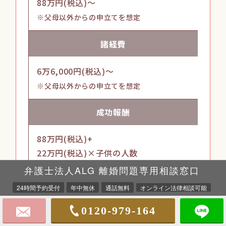
88万円(税込)～
※父母以外からの申立てを想定
諸経費
6万6,000円(税込)～
※父母以外からの申立てを想定
成功
報酬
88万円(税込)+
22万円(税込)×
子供の人数
弁護士法人ALG 離婚問題専用相談窓口
24時間予約受付
年中無休
通話無料
オンライン法律相談可能
※着手金・成功報酬の金額は、事件の類型（同居・有責配偶者
等）や難易度により、異なります。
0120-979-164
※上記の他、交渉の際の出張、調停・訴訟等の出廷の場合は、
回数により別途出張日当・出廷日当を要します。