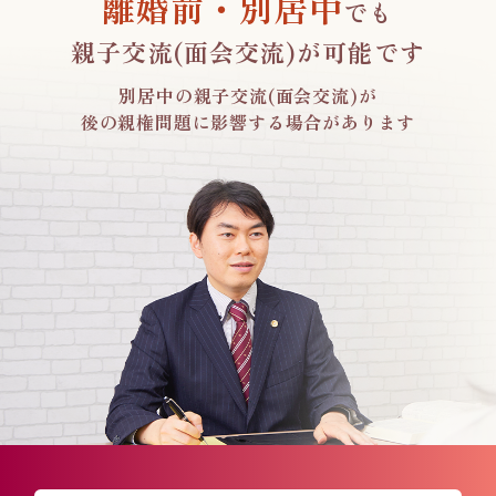
離婚前・別居中
でも
親子交流(面会交流)が
可能です
別居中の親子交流(面会交流)が
後の親権問題に影響する
場合があります