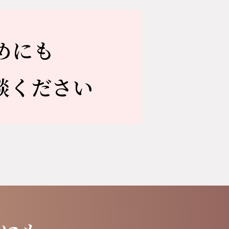
めにも
談ください