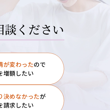
相談ください
情が
変わった
ので
を増額したい
り決めなかった
が
を請求したい