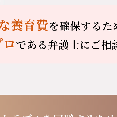
な養育費
を
確保するた
プロ
である
弁護士にご相