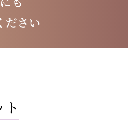
にも
ください
ット