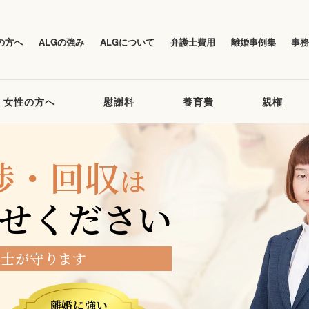
の方へ
ALGの強み
ALGについて
弁護士費用
離婚事例集
事
女性の方へ
慰謝料
養育費
親権
渉・回収
は
せください
護士が守ります
離婚に強い