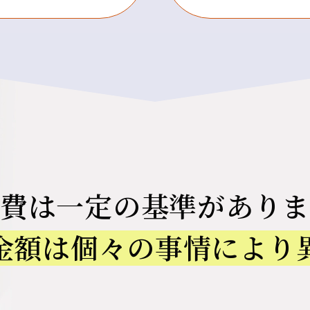
育費は一定の
基準がありま
金額は個々の
事情により