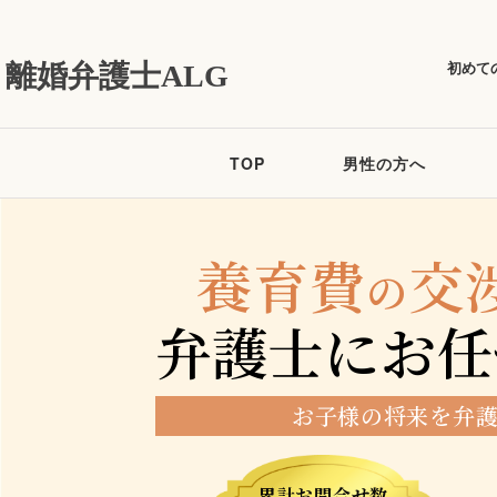
初めて
離婚弁護士ALG
TOP
男性の方へ
養育費
交
の
弁護士にお任
お子様の将来を弁
累計お問合せ数