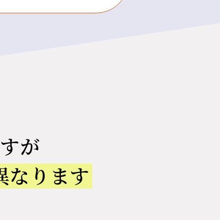
すが
異なります