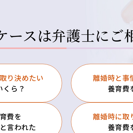
ケースは
弁護士にご
取り決めたい
離婚時と事
いくら？
養育費
育費を
離婚時に
取
と言われた
養育費