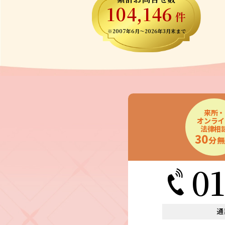
104,146
件
※2007年6月～
2026年3月末まで
来所・
オンライ
法律相
30
分
0
通