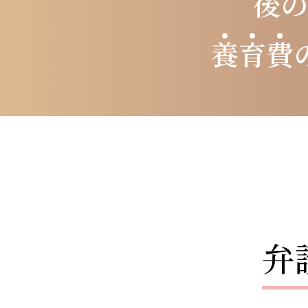
後
養
育
費
弁