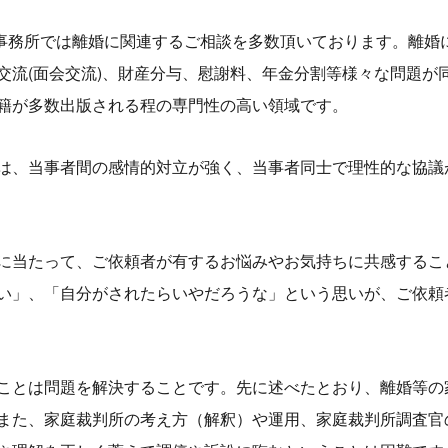
 横浜法律事務所では離婚に関連するご相談を多数頂いております。
交流(面会交流)、財産分与、慰謝料、年金分割等様々な問題が
籍が多数出版される程の専門性の高い領域です。
は、当事者間の感情的対立が強く、当事者同士で理性的な協議
に当たって、ご依頼者が有するお悩みやお気持ちに共感するこ
い」、「自分がされたらいやだろうな」という思いが、ご依頼
ことは問題を解決することです。先に述べたとおり、離婚等の
また、家庭裁判所の考え方（解釈）や運用、家庭裁判所調査官