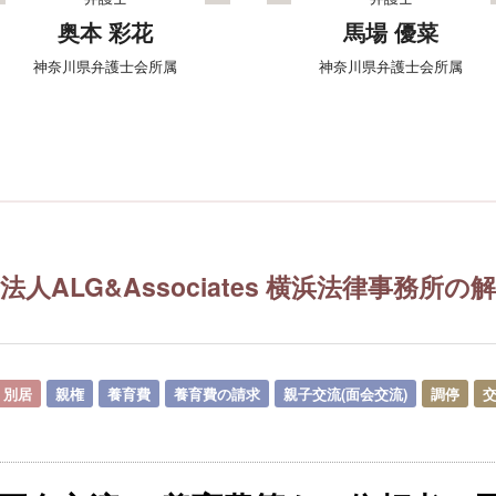
奥本 彩花
馬場 優菜
神奈川県弁護士会所属
神奈川県弁護士会所属
人ALG&Associates
横浜法律事務所の解
別居
親権
養育費
養育費の請求
親子交流(面会交流)
調停