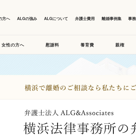
の方へ
ALGの強み
ALGについて
弁護士費用
離婚事例集
事
女性の方へ
慰謝料
養育費
親権