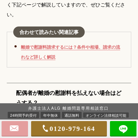
く下記ページで解説していますので、ぜひご覧くださ
い。
合わせて読みたい関連記事
離婚で慰謝料請求するには？条件や相場、請求の流
れなど詳しく解説
配偶者が離婚の慰謝料を払えない場合はど
うする？
弁護士法人ALG 離婚問題専用相談窓口
24時間予約受付
年中無休
通話無料
オンライン法律相談可能
配偶者に離婚の慰謝料を請求したものの、「そんな金額
0120-979-164
は払えない」などと拒否された場合には、分割払いを提