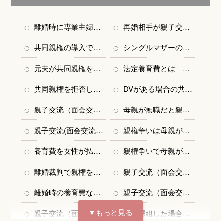
離婚時に専業主婦でも親権を獲得できる？判断基準やポイントなど
再婚相手が親子交流（面会交流）を嫌がる場合は拒否できる？対処法やリスクなど
共同親権の導入で養育費の未払いはどうなる？新ルールや対処法を解説
シングルマザーの養育費の相場はいくら？子供の人数別の金額と注意点
元夫が共同親権を求めてきたらどうする？対処法を弁護士が解説
法定養育費とは｜いつから・何歳まで・いくらもらえるなどの疑問を解説
共同親権を拒否したい！認められるケースや方法、準備すべきこと
DVがある場合の共同親権はどうなる？回避するための対処法を解説
親子交流（面会交流）を拒否できる正当な理由とは？具体例や認められないケースなど
母親が無職だと親権者になれない？獲得するためのポイントなど
親子交流(面会交流)は子供が嫌がる場合に拒否できる？対処法などを解説
親権争いは母親が有利？女性が負ける場合や親権を獲得するポイント
養育費を女性が払う場合の相場はいくら？具体例やポイントなどを解説
親権争いで母親が負ける場合とは？判断基準や獲得のポイントなど
離婚裁判で親権を争うとき｜裁判で親権を勝ち取る4つのポイント
親子交流（面会交流）の「間接強制」とは？認められるための要件を解説
離婚時の養育費なしとする合意は有効か？養育費と扶養料の違いについて
親子交流（面会交流）の第三者機関とは？3つの支援内容や注意点などを解説
もっと見る
親子交流（面会交流）の審判とは？流れや不服申し立てについて詳しく解説
養子縁組した場合の子供の養育費｜離婚で養子縁組を解消したらどうなる？