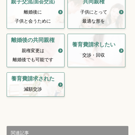
親子交流
共同親権
(面会交流)
離婚後に
子供にとって
子供と会うために
最適な形を
離婚後の
共同親権
養育費請求
したい
親権変更は
交渉・回収
離婚後でも可能です
養育費請求
された
減額交渉
関連記事