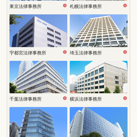
養育費の調停とは？流れや聞かれることなど押さえておくべきポイント
養育費の受け取りや支払いに税金はかかる？（贈与税や扶養控除について）
東京法律事務所
札幌法律事務所
養育費の増額請求はできる？認められるケースや手続きの流れを解説
子供の認知で養育費はどうなる？請求手続きや期間、相場を解説
監護者指定｜子供と一緒に暮らしたい方へ
離婚後の親権変更は難しい？手続きや変更するためのポイントを解説
養育費の減額は拒否できるのか
離婚で父親が親権を獲得するためのポイント｜不利な理由など弁護士が解説
宇都宮
法律事務所
埼玉法律事務所
養育費の減額請求は可能？認められるケースや方法を解説
養育費の時効は基本5年！止める方法、過ぎた場合についても解説
再婚したら養育費の支払い義務はどうなる？減額・免除されるケースとは
再婚を理由に養育費の免除や減額は認められるのか？
なぜ養育費は公正証書で残すべきなのか？メリットや作り方など
親子交流調停（面会交流調停）の流れ｜聞かれることや成立させるポイント
親子交流（面会交流）を拒否したらどうなる？拒否するための正当な理由とは？
養育費の増額請求を拒否したい！認められるケースや対応方法を解説
千葉法律事務所
横浜法律事務所
【養育費】法律上の支払い義務について｜払わないとどうなるのか
離婚後の養育費の支払いはいつまで？支払期間は変更できる？
養育費の強制執行とは？手続きの流れや必要書類、注意点など
養育費で強制執行された場合のデメリットは？回避する方法も解説
養育費の一括請求｜デメリットや注意点など知っておくべき知識