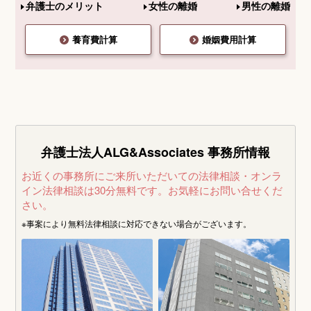
弁護士のメリット
女性の離婚
男性の離婚
年収1000万円の養育費の相場はいくら？早見表や金額の決め方など
年収300万円の養育費の相場｜子供の人数・年齢別ケース
養育費計算
婚姻費用計算
親子交流（面会交流）を拒否されたらどうする？対処法や慰謝料請求などを解説
親権を放棄することはできる？認められるケースや申立て方法を解説
別居している子供に会いたい！別居中の親子交流（面会交流）のルールや決め方
【2019年】養育費算定表が改定されました。
養育費に連帯保証人はつけるべき？メリットや方法について
養育費の支払いは扶養控除の対象になる？要件や確定申告など
離婚後も扶養義務はある？子供・配偶者・請求できるお金などを解説
妊娠中に離婚した場合の養育費
弁護士法人ALG&Associates
事務所情報
年収別の養育費相場はいくら？基準や子供の人数ごとに解説
養育費の支払いがある場合の自己破産｜事前に確認すべき3つのこと
お近くの事務所にご来所いただいての法律相談・オンラ
イン法律相談は30分無料です。
お気軽にお問い合せくだ
妊娠中の離婚に対する慰謝料は請求できるのか？
子供の連れ去りは違法になる？対処法や離婚時の親権獲得への影響
さい。
※事案により無料法律相談に
対応できない場合がございます。
別居による親権への影響とは
祖父母は孫の親権者になれるのか？
親子交流（面会交流）の拒否を理由に養育費は払わなくても良い？
相手が養育費を払わない場合の親子交流（面会交流）
親子交流（面会交流）のルール | 頻度やプレゼントなどの例
養育費算定表とは？表の見方や相場について解説