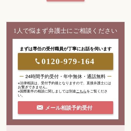
子供が乳幼児でも親子交流（面会交流）は必要？円滑に進めるためのポイントとは
親子交流（面会交流）を父親が拒否する場合の対処法｜父親が子供に会ってくれないとき
生活保護と養育費の関係
養育費の相場はいくら？子供の人数や年収、考慮される要素など
1人で悩まず弁護士にご相談ください
借金をしている妻と離婚したい。子供の親権はどうなる？
親権喪失・親権停止・管理権喪失とは？子供を守るための制度を解説
養子縁組したら何が変わる？離婚と養子縁組について
祖父母との親子交流（面会交流） 拒否することは可能？
まずは専任の受付職員が
丁寧にお話を伺います
再婚後の親子交流（面会交流）はどうなる？トラブルや再婚相手の同伴など
親権を離婚調停で獲得するには？調停委員が親権者を判断するポイント
0120-979-164
親権と監護権の違いとは？分けるメリット・デメリットや手続きなど
妻の浮気(不倫)を理由に離婚 子供の親権はどうなる？
24時間予約受付・年中無休・通話無料
子の監護者の指定審判
子の監護者の指定調停について
※法律相談は、受付予約後となりますので、
直接弁護士には
お繋ぎできません。
※国際案件の相談
に関しましては
別途
こちら
を
ご覧くださ
養育費を払わないとどうなる？罰則や払わなくていいケースについて
養育費の請求に関するよくあるご質問
い。
未払い養育費の回収方法｜調停や強制執行の手続き、回収代行について
養育費が支払われない場合の対処法は？6つの方法や注意点など
メール相談予約受付
養育費の不払い(未払い)があったらどうする？対処法や時効など解説
養育費未払い対応は弁護士にお任せ下さい
DVがあった場合の親子交流（面会交流）
年収500万円の養育費相場はいくら？【子供の人数・年齢別 早見表付き】