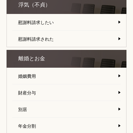
浮気（不貞）
慰謝料請求したい
慰謝料請求された
離婚とお金
婚姻費用
財産分与
別居
年金分割