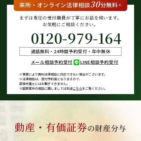
30
来所・
オンライン
法律相談
分無料
※
まずは専任の受付職員が
丁寧にお話を伺います。
お気軽にご相談ください。
0120-979-164
通話無料・24時間予約受付・年中無休
メール相談予約受付
LINE相談予約受付
※事案により無料法律相談に
対応できない場合がございます。
※法律相談は、受付予約後となりますので、
直接弁護士にはお繋ぎできません。
※国際案件の相談に関しましては
別途
こちら
をご覧ください。
動産・有価証券
の財産分与