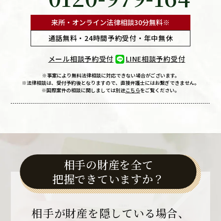
来所・オンライン法律相談
30分無料※
通話無料・24時間予約受付・年中無休
メール相談予約受付
LINE相談予約受付
※事案により無料法律相談に
対応できない場合がございます。
※法律相談は、受付予約後となりますので、
直接弁護士にはお繋ぎできません。
※国際案件の相談に関しましては
別途
こちら
をご覧ください。
相手の財産を全て
把握できていますか？
相手が財産を
隠している場合、