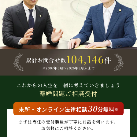
104,146
件
累計お問合せ数
※2007年6月～
2026年3月末まで
これからの人生を
一緒に考えていきましょう
離婚問題
ご相談受付
30
来所・
オンライン
法律相談
分無料
※
まずは専任の受付職員が
丁寧にお話を伺います。
お気軽にご相談ください。