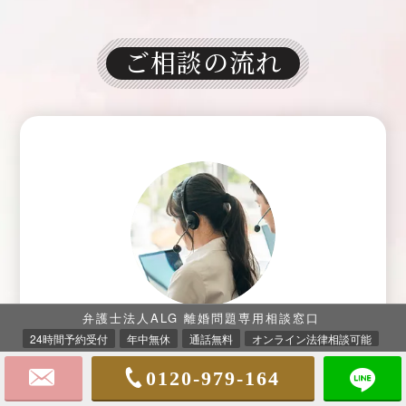
ご相談の流れ
01
お電話かメールにて
Step
弁護士法人ALG 離婚問題専用相談窓口
お問合わせください
24時間予約受付
年中無休
通話無料
オンライン法律相談可能
0120-979-164
まずはお電話かメールにてお問合わせください。
離婚問題専任の受付職員がご相談者様の状況やご