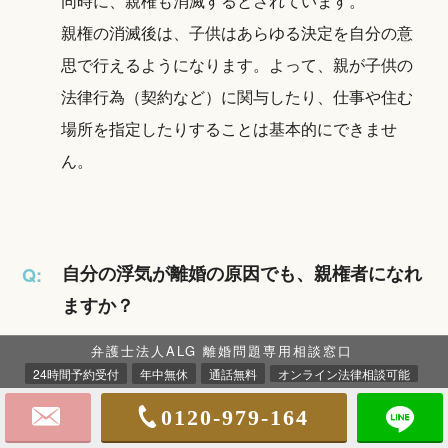
同時に、親権も消滅するとされています。
親権の消滅後は、子供はあらゆる決定を自分の意
思で行えるようになります。よって、親が子供の
法律行為（契約など）に関与したり、仕事や住む
場所を指定したりすることは基本的にできませ
ん。
自分の浮気が離婚の原因でも、親権者になれ
Q:
ますか？
弁護士法人ALG 離婚問題専用相談窓口
浮気した側でも、親権者になれる可能性はありま
A:
24時間予約受付
年中無休
通話無料
オンライン法律相談可能
す。というのも、親権と離婚原因は別問題であ
0120-979-164
り、それぞれ切り離して判断されるためです。