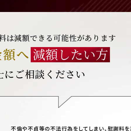
料は
減額できる可能性があります
金額へ
減額したい方
士にご相談ください
不倫や不貞等の不法行為をしてしまい、慰謝料を