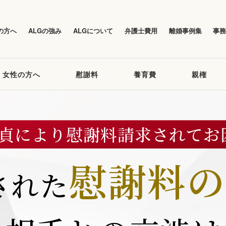
の方へ
ALGの強み
ALGについて
弁護士費用
離婚事例集
事
女性の方へ
慰謝料
養育費
親権
不貞により
慰謝料請求されてお
慰謝料
の
された