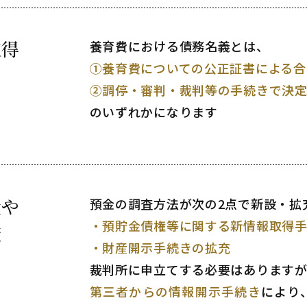
取得
養育費における債務名義とは、
①養育費についての公正証書による合
②調停・審判・裁判等の手続きで決
のいずれかになります
産や
預金の調査方法が次の2点で新設・拡
・預貯金債権等に関する新情報取得
査
・財産開示手続きの拡充
裁判所に申立てする必要はあります
第三者からの情報開示手続き
により