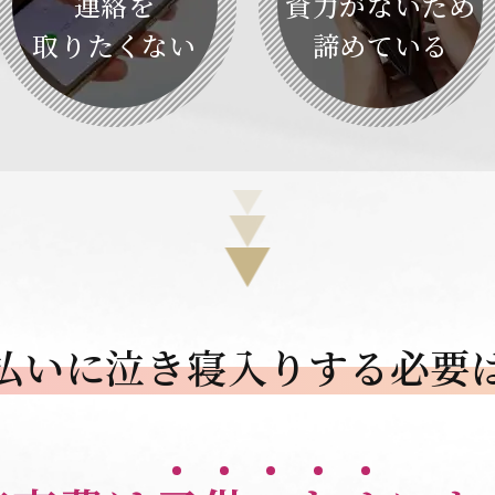
連絡を
資力がないため
取りたくない
諦めている
払いに泣き寝入りする
必要