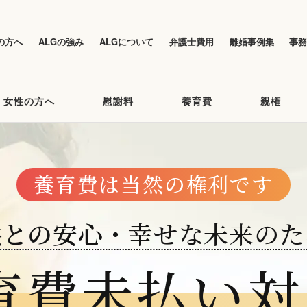
の方へ
ALGの強み
ALGについて
弁護士費用
離婚事例集
事
女性の方へ
慰謝料
養育費
親権
養育費は当然の権利です
供との安心
・幸せな未来のた
育費未払い対