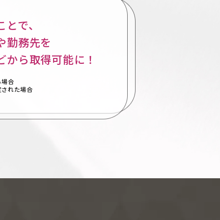
ことで、
や勤務先を
どから取得可能に！
る場合
定された場合