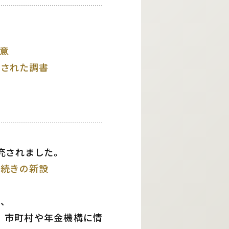
意
定された調書
充されました。
手続きの新設
が、
、市町村や年金機構に情