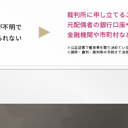
裁判所に申し⽴てる
元配偶者の銀⾏⼝座
が不明で
⾦融機関や市町村な
られない
※公正証書で養育費を取り決めてい
※調停・審判・裁判等の手続きで決