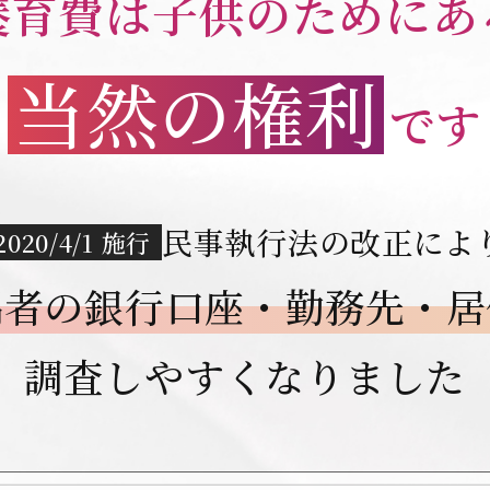
養育費は
子
供
の
た
め
にあ
当然の権利
です
民事執行法の改正によ
2020/4/1 施行
偶者の銀行口座・勤務先・居
調査しやすくなりました