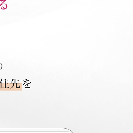
る
り
住先
を