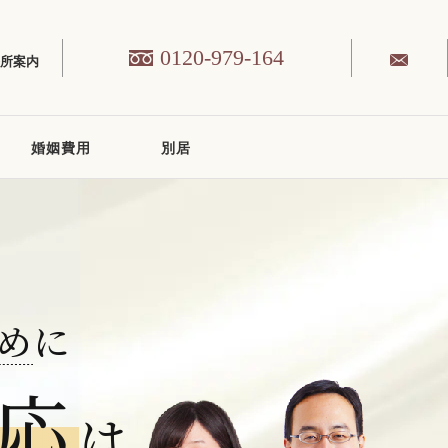
0120-979-164
務所案内
婚姻費用
別居
め
に
応
は