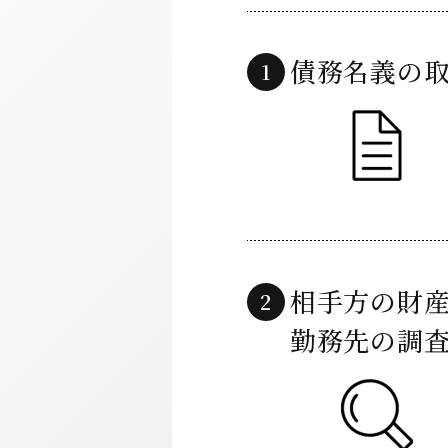
債務名義の
相手方の財
勤務先の調