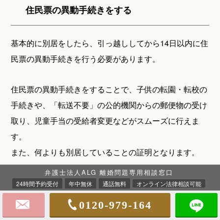
住民票の異動手続きをする
基本的に別居をしたら、引っ越ししてから14日以内に住
民票の異動手続きを行う必要があります。
住民票の異動手続きをすることで、子供の転園・転校の
手続きや、「転送不要」の公的機関からの郵便物の受け
取り、児童手当の受給者変更などがスムーズに行えま
す。
また、何よりも別居していることの証明となります。
弁護士法人ALG 離婚問題専用相談窓口
ただし、DV被害やストーカー被害など、相手に転居後
24時間予約受付
年中無休
通話無料
オンライン法律相談可能
の住所を知られたくない事情がある場合は、住民票の異
0120-979-164
動手続きをする際、役所に相談して閲覧制限を申し出る