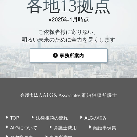
各地13拠点
【お問い合わせ先】
弁護士法人ALG&Associates
※2025年1月時点
電話 03-6258-0960 Eメール pms@avance-lg.com
ご依頼者様に寄り添い、
明るい未来のために全力を尽くします
個人情報を与えることの任意性及び当該情報を与えなか
った場合に本人に生じる結果
個人情報の提出は任意であり、ご提供いただけない場
事務所案内
合、法律事務を受任出来ない、もしくは法律事務の遂行
に制限が生じることがあります。
お客様へのサービス向上の為にお客様サポートセンター
より、ＣＳ調査と致しまして、当法人のサービスにつき
ご意見をいただくために、メール、お電話をかけさせて
いただく場合がございますのでご了承ください。
TOP
法律相談の流れ
ALGの強み
ALGについて
弁護士費用
離婚事例集