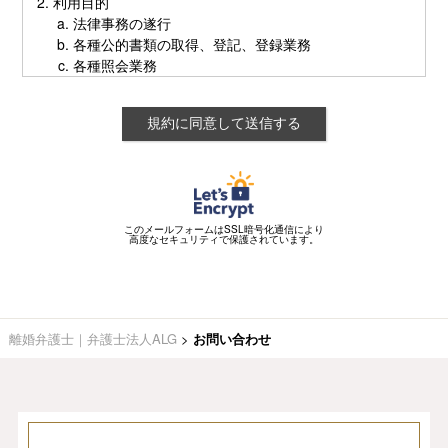
利用目的
法律事務の遂行
各種公的書類の取得、登記、登録業務
各種照会業務
各種連絡
各種リーガルサービスの紹介及び提供
事件の当事者（患者、遺族を含む。）を特定できない
方法で、当法人の取扱事例として、シンポジウム若し
くはセミナーその他の講演活動において発表すること
又は当法人が運営するインターネット上のサイト、当
法人以外の第三者が運営し当法人若しくは所属弁護士
このメールフォームはSSL暗号化通信により
の情報を掲載するインターネット上のサイト、当法人
高度なセキュリティで保護されています。
のパンフレット、当法人が関与する書籍若しくは論文
その他の当法人が関与する媒体への掲載
第三者への提供・開示
離婚弁護士｜弁護士法人ALG
>
お問い合わせ
個人情報を次の第三者等に提供・開示する場合がありま
す。
家庭裁判所、簡易裁判所、地方裁判所、高等裁判所、
最高裁判所。
市区町村役場（戸籍等の書類徴求を行う場合など）。