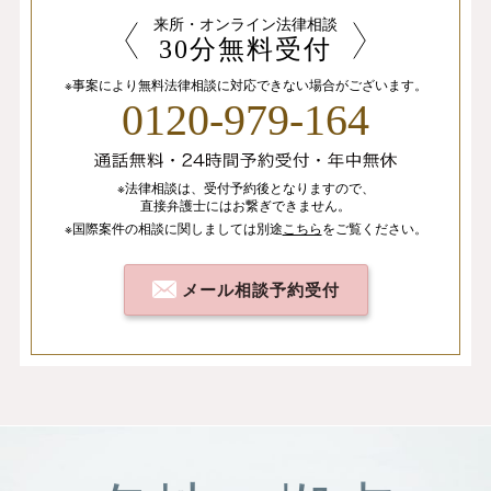
相手方に代理人弁護士が就いた場合、その弁護士。
来所・オンライン法律相談
その他、法律事務に関連する個人及び団体。
30分無料受付
法律事務に関連して、その他の第三者へ個人情報を提供
※事案により無料法律相談に
対応できない場合がございます。
する必要が生じた場合は、その都度、書面による同意を
0120-979-164
求めます。
個人情報の取扱いの委託
※法律相談は、
受付予約後となりますので、
当法人が定める水準を満たしている委託先に個人情報の
直接弁護士にはお繋ぎできません。
取扱いを委託することがあります。委託先とは機密保持
※国際案件の相談
に関しましては
別途
こちら
を
ご覧ください。
契約を交わし、委託する個人情報の安全管理が図られる
よう、委託先に対する必要、かつ、適切な監督を行いま
メール相談予約受付
す。
開示等手続き
個人情報の利用目的の通知、開示、内容の訂正、追加又
は削除、利用の停止、消去又は第三者への提供の停止お
よび第三者提供の記録の開示（以下「開示等」という）
を求められた場合には、適切、かつ迅速に対応致しま
す。開示等の請求は下記までお申し付けください。