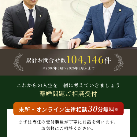
104,146
件
累計お問合せ数
※2007年6月～
2026年3月末まで
これからの人生を
一緒に考えていきましょう
離婚問題
ご相談受付
30
来所・
オンライン
法律相談
分無料
※
まずは専任の受付職員が
丁寧にお話を伺います。
お気軽にご相談ください。