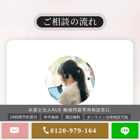
ご相談の流れ
01
お電話かメールにて
Step
弁護士法人ALG 離婚問題専用相談窓口
お問合わせください
24時間予約受付
年中無休
通話無料
オンライン法律相談可能
0120-979-164
まずはお電話かメールにてお問合わせください。
離婚問題専任の受付職員がご相談者様の状況やご