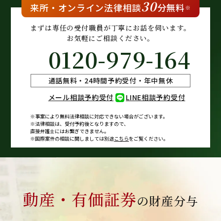
30
来所・
オンライン
法律相談
分無料
※
まずは専任の受付職員が
丁寧にお話を伺います。
お気軽にご相談ください。
0120-979-164
通話無料・24時間予約受付・年中無休
メール相談予約受付
LINE相談予約受付
※事案により無料法律相談に
対応できない場合がございます。
※法律相談は、受付予約後となりますので、
直接弁護士にはお繋ぎできません。
※国際案件の相談に関しましては
別途
こちら
をご覧ください。
動産・有価証券
の財産分与