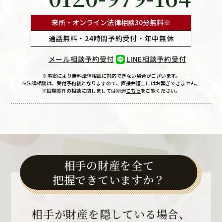
来所・オンライン法律相談
30分無料※
通話無料・24時間予約受付・年中無休
メール相談予約受付
LINE相談予約受付
※事案により無料法律相談に
対応できない場合がございます。
※法律相談は、受付予約後となりますので、
直接弁護士にはお繋ぎできません。
※国際案件の相談に関しましては
別途
こちら
をご覧ください。
相手の財産を全て
把握できていますか？
相手が財産を
隠している場合、