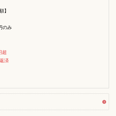
額】
円のみ
円超
返済