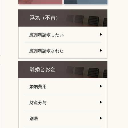
浮気（不貞）
慰謝料請求したい
慰謝料請求された
離婚とお金
婚姻費用
財産分与
別居