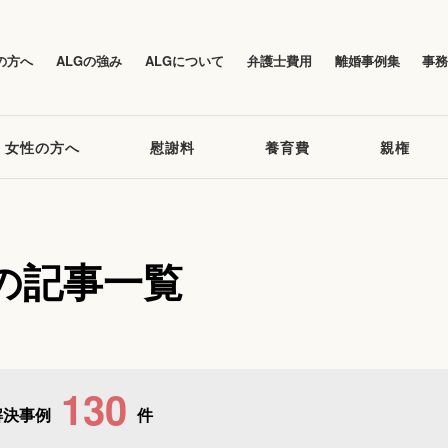
の方へ
ALGの強み
ALGについて
弁護士費用
離婚事例集
事
女性の方へ
慰謝料
養育費
親権
の記事一覧
130
解決事例
件