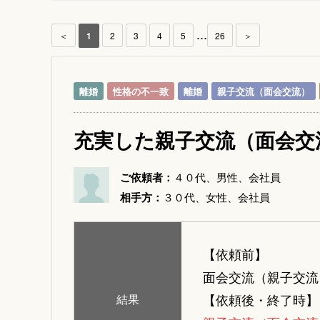
...
＜
1
2
3
4
5
26
＞
離婚
性格の不一致
離婚
親子交流（面会交流）
充実した親子交流（面会交
ご依頼者：
４０代、男性、会社員
相手方：
３０代、女性、会社員
【依頼前】
面会交流（親子交流
【依頼後・終了時】
結果