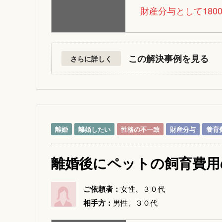
財産分与として180
この解決事例を見る
さらに詳しく
離婚
離婚したい
性格の不一致
財産分与
養育
離婚後にペットの飼育費用
ご依頼者：
女性、３０代
相手方：
男性、３０代