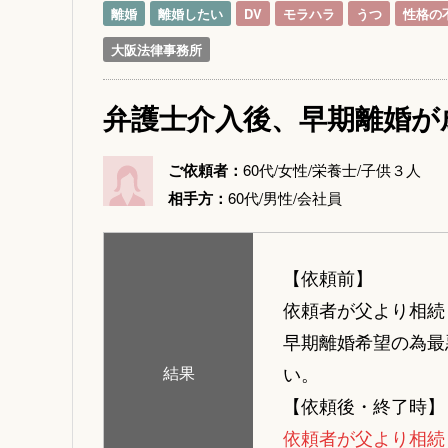
離婚
離婚したい
DV
モラハラ
うつ
性格の
大阪法律事務所
弁護士介入後、早期離婚が
ご依頼者：
60代/女性/栄養士/子供３人
相手方：
60代/男性/会社員
【依頼前】
依頼者が父より相続
早期離婚希望の為最
い。
結果
【依頼後・終了時】
依頼者が父より相続