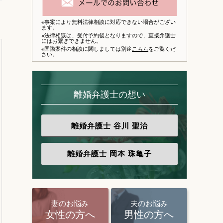
※事案により無料法律相談に対応できない場合がござい
ます。
※法律相談は、
受付予約後となりますので、
直接弁護士
にはお繋ぎできません。
※国際案件の相談に関しましては別途
こちら
をご覧くだ
さい。
離婚弁護士の想い
離婚弁護士
谷川 聖治
離婚弁護士
岡本 珠亀子
妻のお悩み
夫のお悩み
女性の方へ
男性の方へ