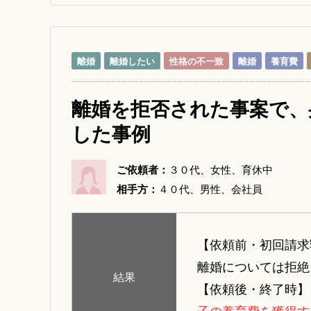
離婚
離婚したい
性格の不一致
離婚
養育費
離婚を拒否された事案で、
した事例
ご依頼者：
３０代、女性、育休中
相手方：
４０代、男性、会社員
【依頼前・初回請求
離婚については拒絶
結果
【依頼後・終了時】
子の養育費を獲得す