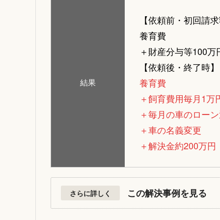
【依頼前・初回請求
養育費
＋財産分与等100万
【依頼後・終了時】
養育費
結果
＋飼育費用毎月1万
＋毎月の車のローン
＋車の名義変更
＋解決金約200万円
この解決事例を見る
さらに詳しく