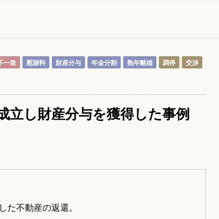
不一致
慰謝料
財産分与
年金分割
熟年離婚
調停
交渉
成立し財産分与を獲得した事例
した不動産の返還。