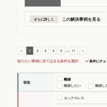
この解決事例を見る
さらに詳しく
...
＜
1
2
3
4
5
11
＞
知りたい事例に当てはまる条件を選択
条件にチェ
離婚
状況
離婚したい
離婚し
セックスレス