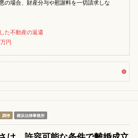
悪の場合、財産分与や慰謝料を一切請求しな
した不動産の返還
0万円
調停
横浜法律事務所
さけ、許容可能な条件で離婚成立