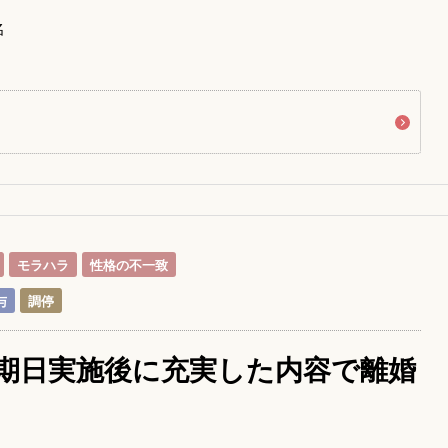
名
モラハラ
性格の不一致
与
調停
期日実施後に充実した内容で離婚