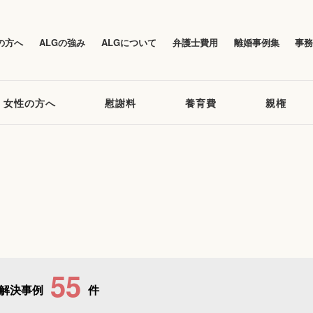
の方へ
ALGの強み
ALGについて
弁護士費用
離婚事例集
事
女性の方へ
慰謝料
養育費
親権
55
解決事例
件