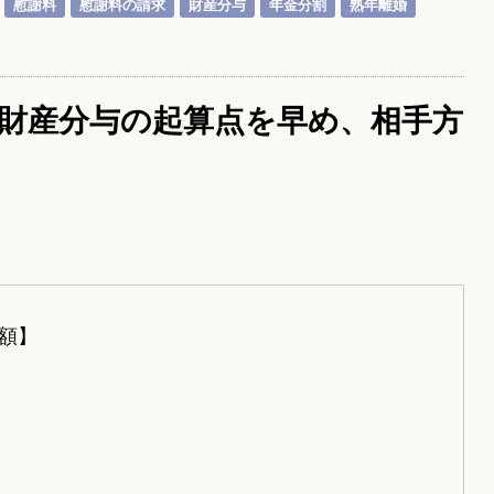
慰謝料
慰謝料の請求
財産分与
年金分割
熟年離婚
財産分与の起算点を早め、相手方
額】