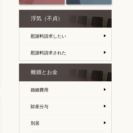
浮気（不貞）
慰謝料請求したい
慰謝料請求された
離婚とお金
婚姻費用
財産分与
別居