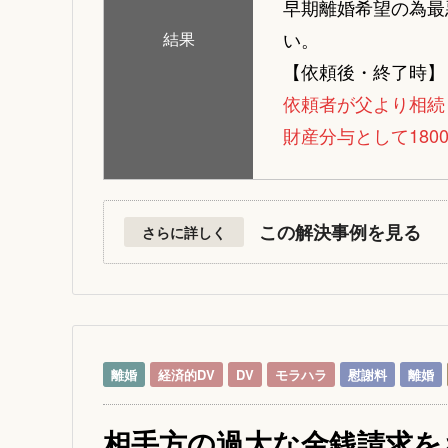
早期離婚希望の為最
い。
結果
【依頼後・終了時】
依頼者が父より相続
財産分与として180
この解決事例を見る
さらに詳しく
離婚
経済的DV
DV
モラハラ
慰謝料
離婚
相手方の過大な金銭請求を