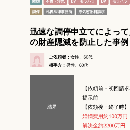
離婚
不倫・浮気
DV・モラハラ
DV
モラハラ
調停
札幌法律事務所
浮気慰謝料請求
迅速な調停申立てによって
の財産隠滅を防止した事例
ご依頼者：
女性、60代
相手方：
男性、60代
【依頼前・初回請求
提示前
【依頼後・終了時】
結果
婚姻費用約100万円
解決金約2200万円