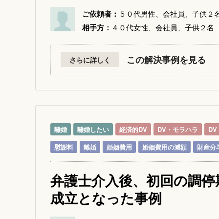
ご依頼者：
５０代男性、会社員、子供２
相手方：
４０代女性、会社員、子供２名
この解決事例を見る
さらに詳しく
離婚
離婚したい
経済的DV
DV・モラハラ
DV
慰謝料
離婚
婚姻費用
婚姻費用の減額
財産分
弁護士介入後、初回の調停
成立となった事例