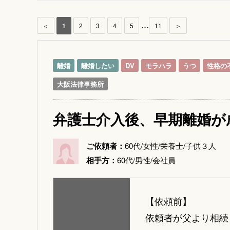
...
＜
1
2
3
4
5
11
＞
離婚
離婚したい
DV
モラハラ
うつ
性格の
大阪法律事務所
弁護士介入後、早期離婚が
ご依頼者：
60代/女性/栄養士/子供３人
相手方：
60代/男性/会社員
【依頼前】
依頼者が父より相続