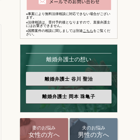
※事案により無料法律相談に対応できない場合がござい
ます。
※法律相談は、
受付予約後となりますので、
直接弁護士
にはお繋ぎできません。
※国際案件の相談に関しましては別途
こちら
をご覧くだ
さい。
離婚弁護士の想い
離婚弁護士
谷川 聖治
離婚弁護士
岡本 珠亀子
妻のお悩み
夫のお悩み
女性の方へ
男性の方へ