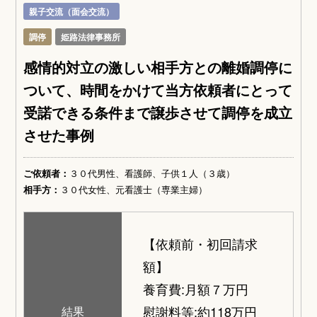
親子交流（面会交流）
調停
姫路法律事務所
感情的対立の激しい相手方との離婚調停に
ついて、時間をかけて当方依頼者にとって
受諾できる条件まで譲歩させて調停を成立
させた事例
ご依頼者：
３０代男性、看護師、子供１人（３歳）
相手方：
３０代女性、元看護士（専業主婦）
【依頼前・初回請求
額】
養育費:月額７万円
慰謝料等:約118万円
結果