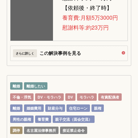
【依頼後・終了時】
養育費:月額5万3000円
慰謝料等:約23万円
この解決事例を見る
さらに詳しく
離婚
離婚したい
不倫・浮気
DV・モラハラ
DV
モラハラ
有責配偶者
離婚
婚姻費用
財産分与
住宅ローン
親権
男性の親権
養育費
親子交流（面会交流）
調停
名古屋法律事務所
接近禁止命令