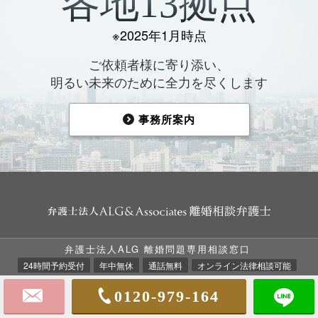
各地13拠点
※2025年1月時点
ご依頼者様に寄り添い、
明るい未来のために全力を尽くします
事務所案内
弁護士法人ALG 離婚問題専用相談窓口
TOP
法律相談の流れ
ALGの強み
24時間予約受付
年中無休
通話無料
オンライン法律相談可能
ALGについて
弁護士費用
離婚事例集
0120-979-164
お客様の声
事務所案内