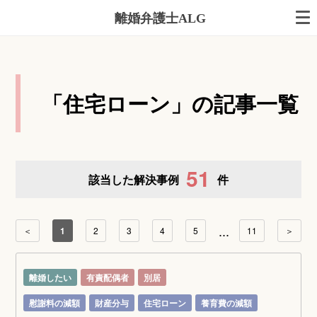
離婚弁護士ALG
「住宅ローン」の記事一覧
51
該当した解決事例
件
...
＜
1
2
3
4
5
11
＞
離婚したい
有責配偶者
別居
慰謝料の減額
財産分与
住宅ローン
養育費の減額