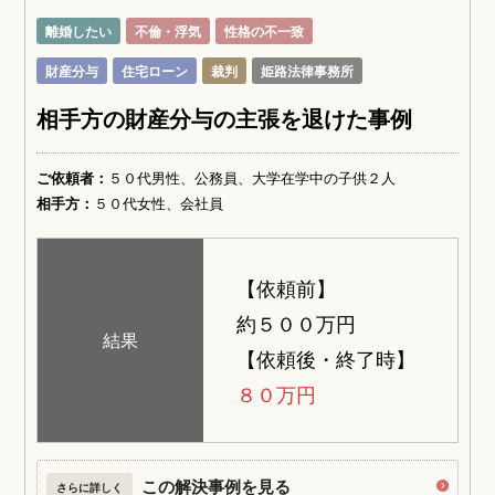
離婚したい
不倫・浮気
性格の不一致
財産分与
住宅ローン
裁判
姫路法律事務所
相手方の財産分与の主張を退けた事例
ご依頼者：
５０代男性、公務員、大学在学中の子供２人
相手方：
５０代女性、会社員
【依頼前】
約５００万円
結果
【依頼後・終了時】
８０万円
この解決事例を見る
さらに詳しく