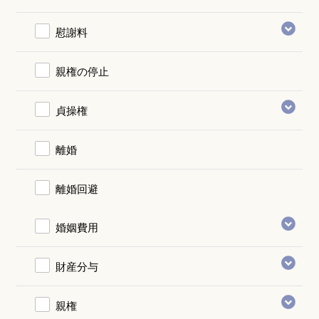
慰謝料
親権の停止
貞操権
離婚
離婚回避
婚姻費用
財産分与
親権