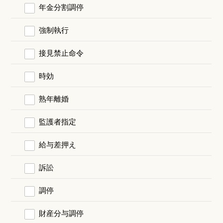
年金分割調停
強制執行
接見禁止命令
時効
熟年離婚
監護者指定
給与差押え
訴訟
調停
財産分与調停