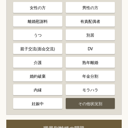
女性の方
男性の方
離婚慰謝料
有責配偶者
うつ
別居
親子交流(面会交流)
DV
介護
熟年離婚
婚約破棄
年金分割
内縁
モラハラ
妊娠中
その他状況別