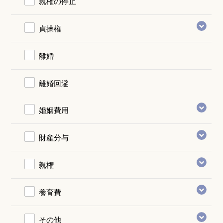
親権の停止
貞操権
離婚
離婚回避
婚姻費用
財産分与
親権
養育費
その他