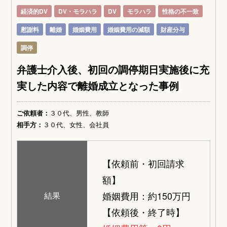
経済的DV
DV・モラハラ
DV
モラハラ
性格の不一致
慰謝料
離婚
婚姻費用
婚姻費用の減額
財産分与
調停
弁護士介入後、初回の調停期日実施後に充
実した内容で離婚成立となった事例
ご依頼者：
３０代、男性、教師
相手方：
３０代、女性、会社員
【依頼前・初回請求
額】
婚姻費用：約150万円
結果
【依頼後・終了時】