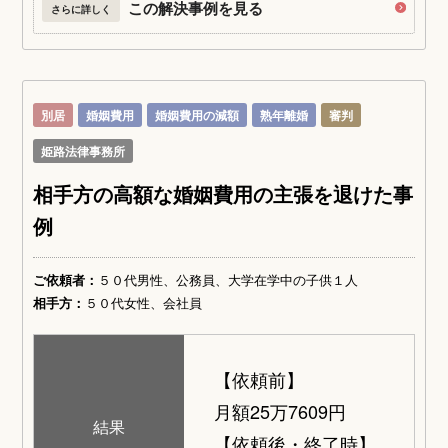
この解決事例を見る
さらに詳しく
別居
婚姻費用
婚姻費用の減額
熟年離婚
審判
姫路法律事務所
相手方の高額な婚姻費用の主張を退けた事
例
ご依頼者：
５０代男性、公務員、大学在学中の子供１人
相手方：
５０代女性、会社員
【依頼前】
月額25万7609円
結果
【依頼後・終了時】