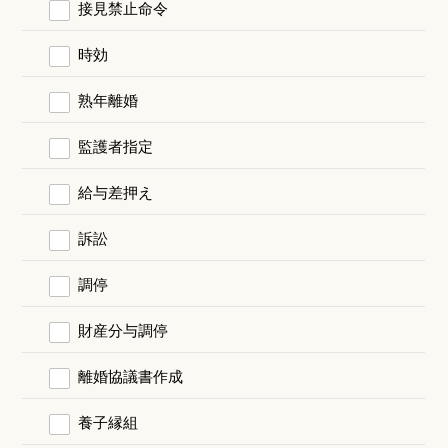
接見禁止命令
時効
熟年離婚
監護者指定
給与差押え
訴訟
調停
財産分与調停
離婚協議書作成
養子縁組