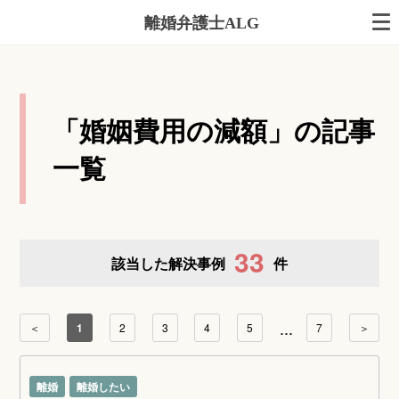
離婚弁護士ALG
「婚姻費用の減額」の記事
一覧
33
該当した解決事例
件
...
＜
1
2
3
4
5
7
＞
離婚
離婚したい