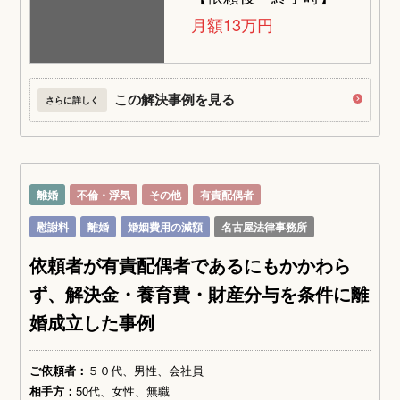
月額13万円
この解決事例を見る
さらに詳しく
離婚
不倫・浮気
その他
有責配偶者
慰謝料
離婚
婚姻費用の減額
名古屋法律事務所
依頼者が有責配偶者であるにもかかわら
ず、解決金・養育費・財産分与を条件に離
婚成立した事例
ご依頼者：
５０代、男性、会社員
相手方：
50代、女性、無職