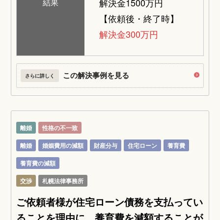
解決金1500万円
結果
【依頼後・終了時】
解決金300万円
この解決事例を見る
さらに詳しく
離婚
性格の不一致
離婚
婚姻費用の減額
財産分与
住宅ローン
養育費
養育費の減額
交渉
札幌法律事務所
ご依頼者様が住宅ローン債務を支払ってい
ることを理由に、養育費を減額することが