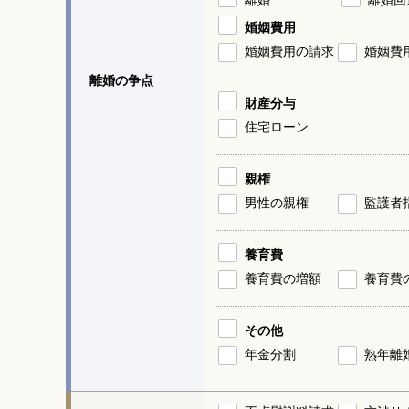
婚姻費用
婚姻費用の請求
婚姻費
離婚の争点
財産分与
住宅ローン
親権
男性の親権
監護者
養育費
養育費の増額
養育費
その他
年金分割
熟年離