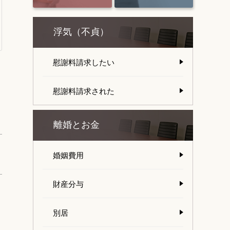
浮気（不貞）
慰謝料請求したい
慰謝料請求された
離婚とお金
婚姻費用
財産分与
別居