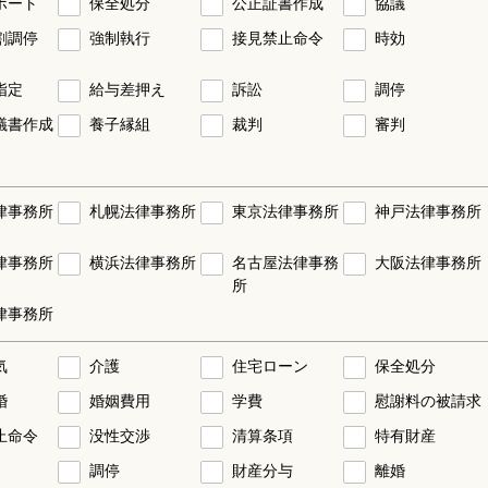
ポート
保全処分
公正証書作成
協議
割調停
強制執行
接見禁止命令
時効
指定
給与差押え
訴訟
調停
議書作成
養子縁組
裁判
審判
律事務所
札幌法律事務所
東京法律事務所
神戸法律事務所
律事務所
横浜法律事務所
名古屋法律事務
大阪法律事務所
所
律事務所
気
介護
住宅ローン
保全処分
婚
婚姻費用
学費
慰謝料の被請求
止命令
没性交渉
清算条項
特有財産
調停
財産分与
離婚