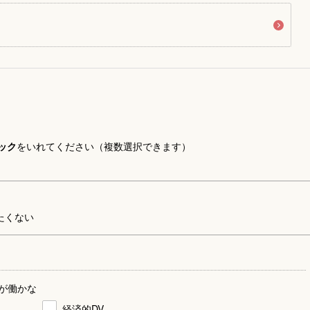
ック
をいれてください（複数選択できます）
たくない
が働かな
経済的DV