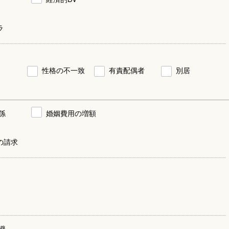
ラ
性格の不一致
有責配偶者
別居
係
婚姻費用の増額
の請求
避