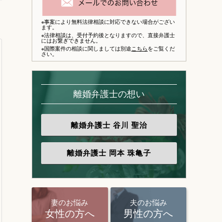
※事案により無料法律相談に対応できない場合がござい
ます。
※法律相談は、
受付予約後となりますので、
直接弁護士
にはお繋ぎできません。
※国際案件の相談に関しましては別途
こちら
をご覧くだ
さい。
離婚弁護士の想い
離婚弁護士
谷川 聖治
離婚弁護士
岡本 珠亀子
妻のお悩み
夫のお悩み
女性の方へ
男性の方へ