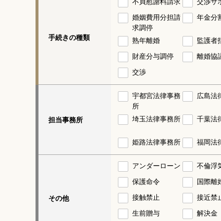
不貞慰謝料請求
交渉サ
婚姻費用分担請
年金分
求調停
手続きの種類
熟年離婚
監護者
財産分与調停
離婚協
交渉
宇都宮法律事務
広島法
所
埼玉法律事務所
千葉法
担当事務所
姫路法律事務所
福岡法
アンダーローン
不倫浮
保護命令
国際離
接触禁止
接近禁
その他
生前贈与
解決金