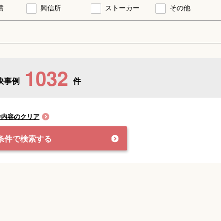
償
興信所
ストーカー
その他
1032
決事例
件
件内容のクリア
条件で検索する