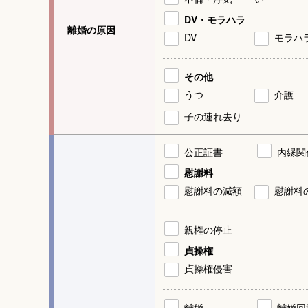
DV・モラハラ
離婚の原因
DV
モラハ
その他
うつ
介護
子の連れ去り
公正証書
内縁関
慰謝料
慰謝料の減額
慰謝料
親権の停止
貞操権
貞操権侵害
離婚
離婚回