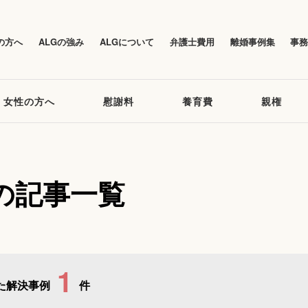
の方へ
ALGの強み
ALGについて
弁護士費用
離婚事例集
事
女性の方へ
慰謝料
養育費
親権
の記事一覧
1
た解決事例
件