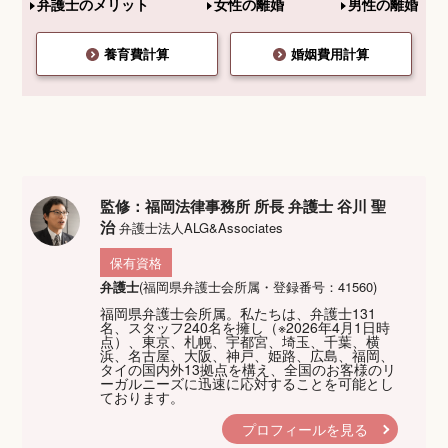
弁護士のメリット
女性の離婚
男性の離婚
養育費計算
婚姻費用計算
監修：福岡法律事務所 所長 弁護士 谷川 聖
治
弁護士法人ALG&Associates
保有資格
弁護士
(福岡県弁護士会所属・登録番号：41560)
福岡県弁護士会所属。私たちは、弁護士131
名、スタッフ240名を擁し（※2026年4月1日時
点）、東京、札幌、宇都宮、埼玉、千葉、横
浜、名古屋、大阪、神戸、姫路、広島、福岡、
タイの国内外13拠点を構え、全国のお客様のリ
ーガルニーズに迅速に応対することを可能とし
ております。
プロフィールを見る