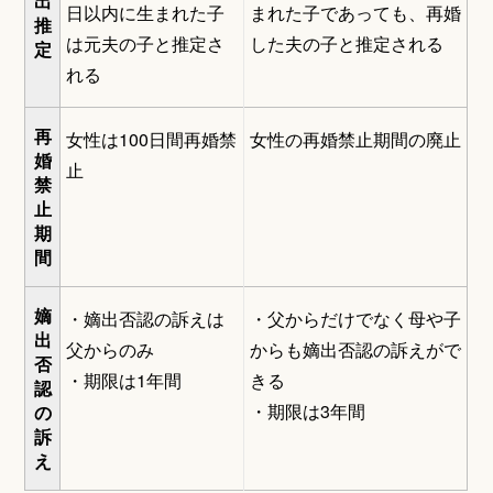
出
日以内に生まれた子
まれた子であっても、再婚
推
は元夫の子と推定さ
した夫の子と推定される
定
れる
再
女性は100日間再婚禁
女性の再婚禁止期間の廃止
婚
止
禁
止
期
間
嫡
・嫡出否認の訴えは
・父からだけでなく母や子
出
父からのみ
からも嫡出否認の訴えがで
否
・期限は1年間
きる
認
・期限は3年間
の
訴
え