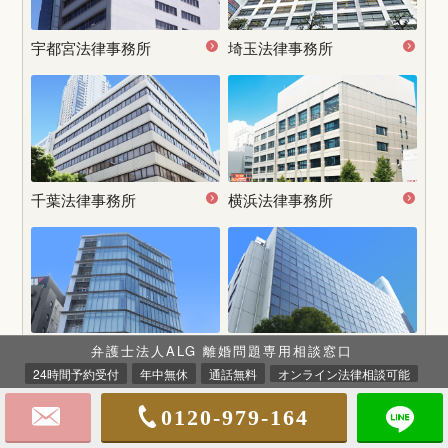
宇都宮
法律事務所
埼玉法律事務所
千葉法律事務所
横浜法律事務所
名古屋
法律事務所
大阪法律事務所
弁護士法人ALG 離婚問題専用相談窓口
24時間予約受付
年中無休
通話無料
オンライン法律相談可能
0120-979-164