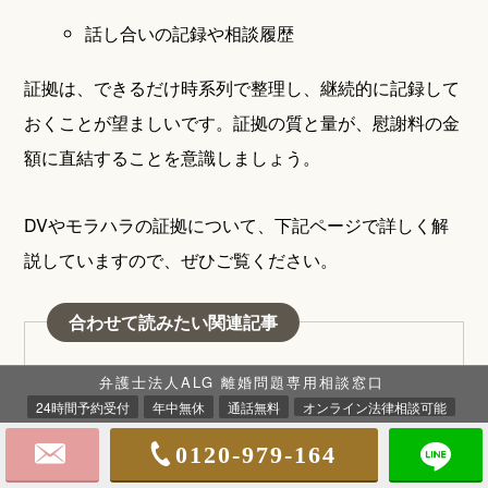
話し合いの記録や相談履歴
証拠は、できるだけ時系列で整理し、継続的に記録して
おくことが望ましいです。証拠の質と量が、慰謝料の金
額に直結することを意識しましょう。
DVやモラハラの証拠について、下記ページで詳しく解
説していますので、ぜひご覧ください。
合わせて読みたい関連記事
【離婚】DVの証拠となるものは？集め方や揃えた
弁護士法人ALG 離婚問題専用相談窓口
24時間予約受付
年中無休
通話無料
オンライン法律相談可能
後の流れなど
0120-979-164
モラハラの証拠となるものは？集め方や証拠がない