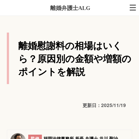
離婚弁護士ALG
離婚慰謝料の相場はいく
ら？原因別の金額や増額の
ポイントを解説
更新日：2025/11/19
監修
福岡法律事務所 所長 弁護士 谷川 聖治