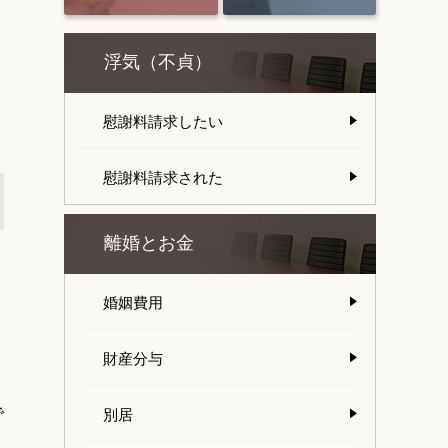
さ
浮気（不貞）
慰謝料請求したい
慰謝料請求された
離婚とお金
婚姻費用
財産分与
で
別居