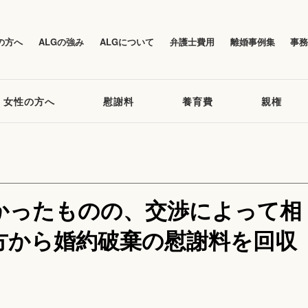
の方へ
ALGの強み
ALGについて
弁護士費用
離婚事例集
事
女性の方へ
慰謝料
養育費
親権
かったものの、交渉によって相
方から婚約破棄の慰謝料を回収