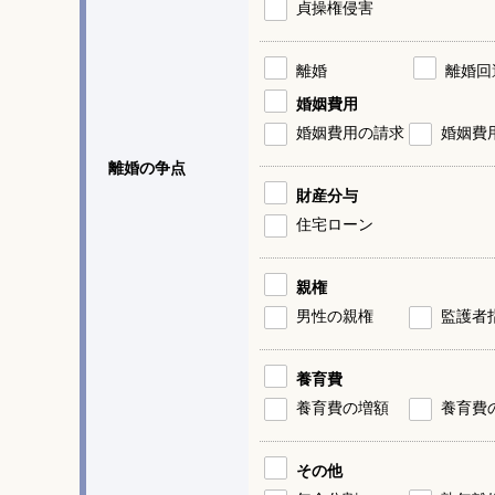
貞操権侵害
離婚
離婚回
婚姻費用
婚姻費用の請求
婚姻費
離婚の争点
財産分与
住宅ローン
親権
男性の親権
監護者
養育費
養育費の増額
養育費
その他