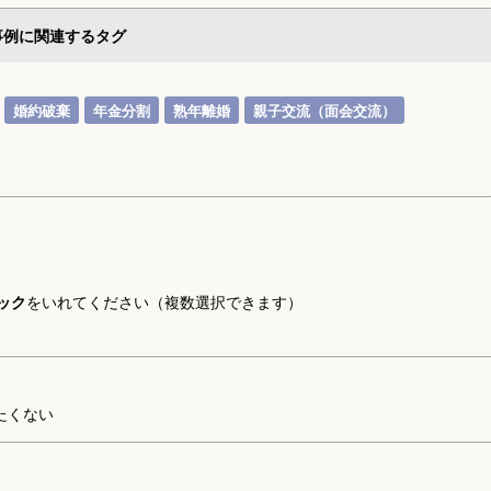
事例に関連するタグ
婚約破棄
年金分割
熟年離婚
親子交流（面会交流）
ック
をいれてください（複数選択できます）
たくない