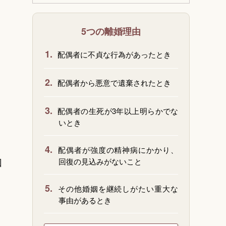
、
5つの離婚理由
1.
配偶者に不貞な行為があったとき
2.
配偶者から悪意で遺棄されたとき
3.
配偶者の生死が3年以上明らかでな
いとき
4.
配偶者が強度の精神病にかかり、
回
回復の見込みがないこと
5.
その他婚姻を継続しがたい重大な
事由があるとき