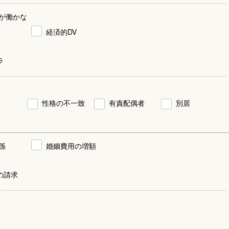
が働かな
経済的DV
ラ
性格の不一致
有責配偶者
別居
係
婚姻費用の増額
の請求