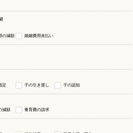
避
用の減額
婚姻費用未払い
指定
子の引き渡し
子の認知
の減額
養育費の請求