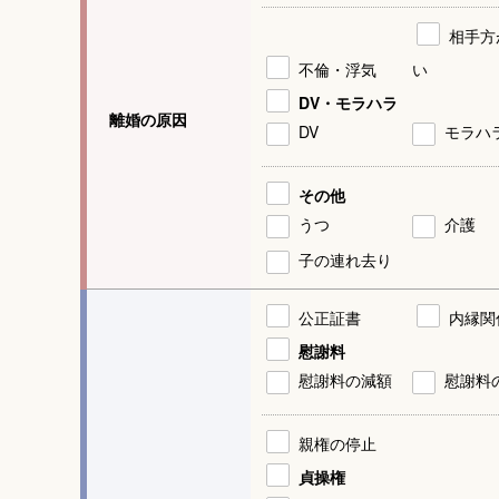
相手方
不倫・浮気
い
DV・モラハラ
離婚の原因
DV
モラハ
その他
うつ
介護
子の連れ去り
公正証書
内縁関
慰謝料
慰謝料の減額
慰謝料
親権の停止
貞操権