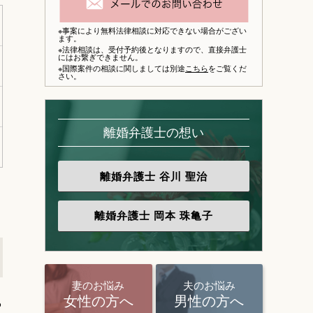
※事案により無料法律相談に対応できない場合がござい
ます。
※法律相談は、
受付予約後となりますので、
直接弁護士
にはお繋ぎできません。
※国際案件の相談に関しましては別途
こちら
をご覧くだ
さい。
離婚弁護士の想い
離婚弁護士
谷川 聖治
離婚弁護士
岡本 珠亀子
妻のお悩み
夫のお悩み
ら
女性の方へ
男性の方へ