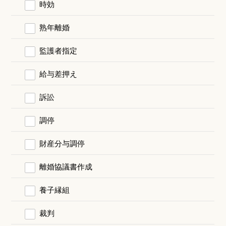
時効
熟年離婚
監護者指定
給与差押え
訴訟
調停
財産分与調停
離婚協議書作成
養子縁組
裁判