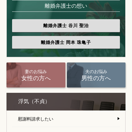
離婚弁護士の想い
離婚弁護士
谷川 聖治
離婚弁護士
岡本 珠亀子
妻のお悩み
夫のお悩み
女性の方へ
男性の方へ
浮気（不貞）
慰謝料請求したい