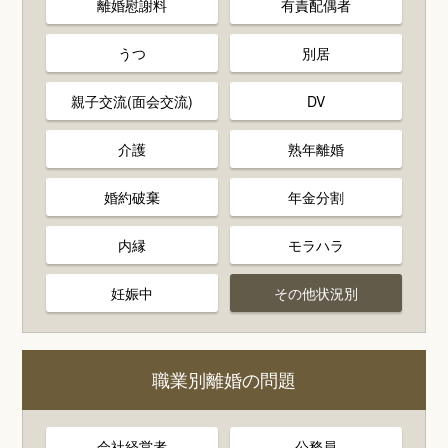
離婚慰謝料
有責配偶者
うつ
別居
親子交流(面会交流)
DV
介護
熟年離婚
婚約破棄
年金分割
内縁
モラハラ
妊娠中
その他状況別
職業別離婚の問題
会社経営者
公務員