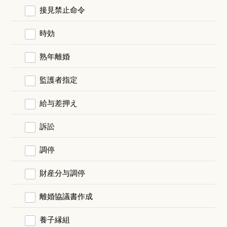
接見禁止命令
時効
熟年離婚
監護者指定
給与差押え
訴訟
調停
財産分与調停
離婚協議書作成
養子縁組