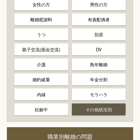
女性の方
男性の方
離婚慰謝料
有責配偶者
うつ
別居
親子交流(面会交流)
DV
介護
熟年離婚
婚約破棄
年金分割
内縁
モラハラ
妊娠中
その他状況別
職業別離婚の問題