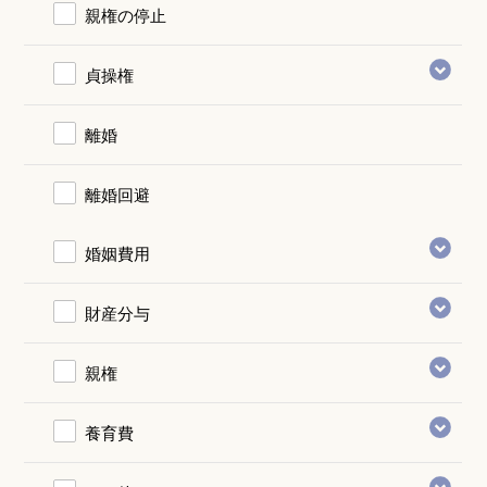
親権の停止
貞操権
離婚
離婚回避
婚姻費用
財産分与
親権
養育費