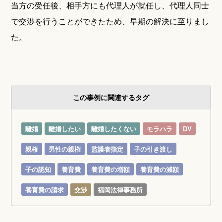
当方の受任後、相手方にも代理人が就任し、代理人同士
で交渉を行うことができたため、早期の解決に至りまし
た。
この事例に関連するタグ
離婚
離婚したい
離婚したくない
モラハラ
DV
親権
男性の親権
監護者指定
子の引き渡し
子の認知
養育費
養育費の増額
養育費の減額
養育費の請求
交渉
福岡法律事務所