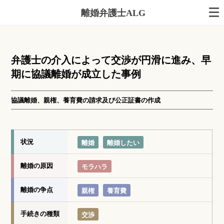
離婚弁護士ALG
弁護士の介入によって交渉が円滑に進み、早
期に協議離婚が成立した事例
協議離婚、親権、養育費の請求及び公正証書の作成
状況
離婚
離婚したい
離婚の原因
モラハラ
離婚の争点
親権
養育費
手続きの種類
交渉